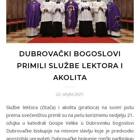
DUBROVAČKI BOGOSLOVI
PRIMILI SLUŽBE LEKTORA I
AKOLITA
22. ožujka 2021.
Službe lektora (čitača) i akolita (pratioca) na svom putu
prema svećeništvu primili su na petu korizmenu nedjelju 21.
ožujka u katedrali Gospe Velike u Dubrovniku bogoslovi
Dubrovačke biskupije na misnom slavlju koje je predvodio
apostolski upravitelj Dubrovačke biskupije riječki nadbiskup