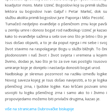
koadjutor mons. Mate Uzinić. Bogoslovi koji su primili službu
lektora su bogoslovi Ivan Galjuf i Petar Markić, dok su
službu akolita primili bogoslovi Jure Paponja i Mišo Pecotić.
Tumačeći nedjeljno evanđelje o pšeničnom zrnu koje pavši
u zemlju umre i donosi bogat rod nadbiskup Uzinić je kazao
kako to evanđelje sažima u sebi sve ono što je bitno i što je
Isus došao objaviti, a to je da poput njega i mi sebe i svoj
život stavimo na raspolaganje Bogu u službi bližnjih. To čini
plodonosnim i naš život i život svijeta i vremena u kojem
živimo, dodao je, kao što je to za sve nas postiglo Isusovo
umiranje koje je donijelo i nastavlja donositi bogat urod.
Nadbiskup je skrenuo pozornost na razliku između logike
Novog saveza kojeg je Isus došao navijestiti, a to je logika
pšeničnog zrna, i ljudske logike. Kao kršćani pozvani smo
usvojiti tu logiku pšeničnog zrna i samo ako to i živimo i
propovijedamo možemo biti privlačni drugima, kazao je.
više na stranicama Dubrovačke biskupije