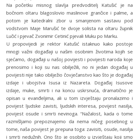
Na početku misnog slavlja predvoditelj Katušić je na
bočnom oltaru blagoslovio maslinove grančice i palme, a
potom je katedralni zbor u smanjenom sastavu pod
vodstvom Maje Marušić te dvoje solista na oltaru župnik
Lučić i pjevač Zvonimir Cetinić pjevali Muku po Marku.
U propovijedi je rektor Katušić istaknuo kako postoje
mnogi važni događaji u našim osobnim životima kojih se
sjećamo, događaji u našoj povijesti i povijesti naroda koje
prenosimo i koji su nas obilježili, no ni jedan događaj u
povijesti nije tako obilježio čovječanstvo kao što je događaj
izdaje i ubojstva Isusa iz Nazareta. Događaj Isusove
izdaje, muke, smrti i na koncu uskrsnuća, dramatično je
opisan u evanđeljima, ali u tom izvještaju pronalazimo i
povijest ljudske zavisti, ljudskih interesa, povijest nasilja,
povijest osude i smrti nevinoga. “Nažalost, kada o tome
razmišljamo prepoznajemo da nema ničeg posebnog u
tome, naša povijest je prepuna toga: zavisiti, osude, nasilja
i smrti nedužnih. Ono što je osobito u izvještaju koji smo