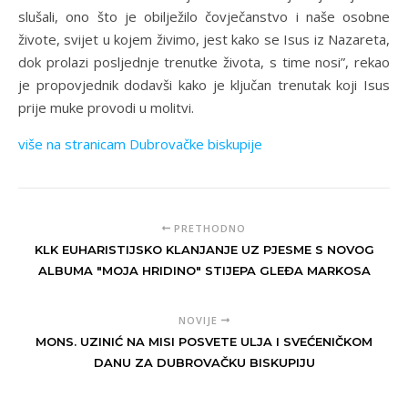
slušali, ono što je obilježilo čovječanstvo i naše osobne
živote, svijet u kojem živimo, jest kako se Isus iz Nazareta,
dok prolazi posljednje trenutke života, s time nosi”, rekao
je propovjednik dodavši kako je ključan trenutak koji Isus
prije muke provodi u molitvi.
više na stranicam Dubrovačke biskupije
PRETHODNO
KLK EUHARISTIJSKO KLANJANJE UZ PJESME S NOVOG
ALBUMA "MOJA HRIDINO" STIJEPA GLEĐA MARKOSA
NOVIJE
MONS. UZINIĆ NA MISI POSVETE ULJA I SVEĆENIČKOM
DANU ZA DUBROVAČKU BISKUPIJU