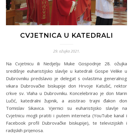
CVJETNICA U KATEDRALI
29. ožujka 2021.
Na Cvjetnicu ili Nedjelju Muke Gospodnje 28. ožujka
središnje euharistijsko slavlje u katedrali Gospe Velike u
Dubrovniku predslavio je delegat s ovlastima generalnog
vikara Dubrovačke biskupije don Hrvoje Katušić, rektor
crkve sv. Vlaha u Dubrovniku. Koncelebrirao je don Marin
Lučić, katedralni župnik, a asistirao trajni đakon don
Tomislav Sikavica. Vjernici su euharistijsko slavlje na
Cvjetnicu mogli pratiti i putem interneta (YouTube kanal i
Facebook profil Dubrovačke biskupije), te televizijskih i
radijskih prijenosa.