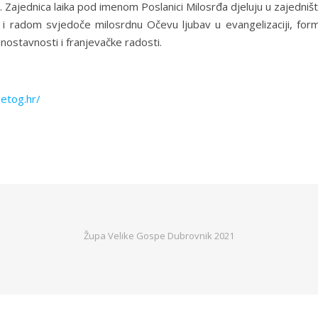
 Zajednica laika pod imenom Poslanici Milosrđa djeluju u zajedništ
i radom svjedoče milosrdnu Očevu ljubav u evangelizaciji, forma
dnostavnosti i franjevačke radosti.
petog.hr/
Župa Velike Gospe Dubrovnik 2021