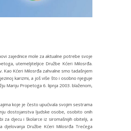
anovi zajednice mole za aktualne potrebe svoje
etoga, utemeljiteljice Družbe Kćeri Milosrđa.
tov. Kao Kćeri Milosrđa zahvalne smo tadašnjem
zinoj karizmi, a još više što i osobno njeguje
žju Mariju Propetoga 6. lipnja 2003. blaženom,
icajima koje je često upućivala svojim sestrama
anju dostojanstva ljudske osobe, osobito onih
 za djecu i školarce iz siromašnijih obitelji, a
ga djelovanja Družbe Kćeri Milosrđa Trećega