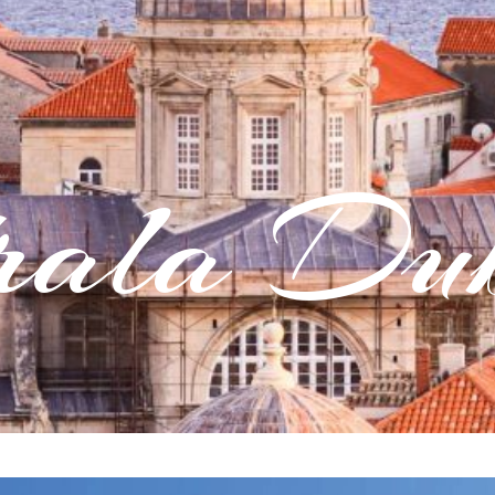
rala Dub