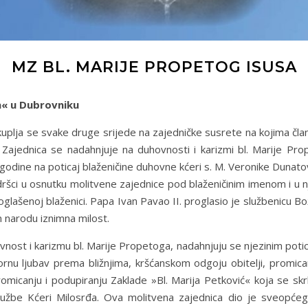
MZ BL. MARIJE PROPETOG ISUSA
a« u Dubrovniku
uplja se svake druge srijede na zajedničke susrete na kojima čl
Zajednica se nadahnjuje na duhovnosti i karizmi bl. Marije Prop
5. godine na poticaj blaženičine duhovne kćeri s. M. Veronike Duna
šci u osnutku molitvene zajednice pod blaženičinim imenom i u nje
lašenoj blaženici. Papa Ivan Pavao II. proglasio je službenicu Bo
m narodu iznimna milost.
hovnost i karizmu bl. Marije Propetoga, nadahnjuju se njezinim pot
rnu ljubav prema bližnjima, kršćanskom odgoju obitelji, promic
omicanju i podupiranju Zaklade »Bl. Marija Petković« koja se skrbi
ružbe Kćeri Milosrđa. Ova molitvena zajednica dio je sveopće