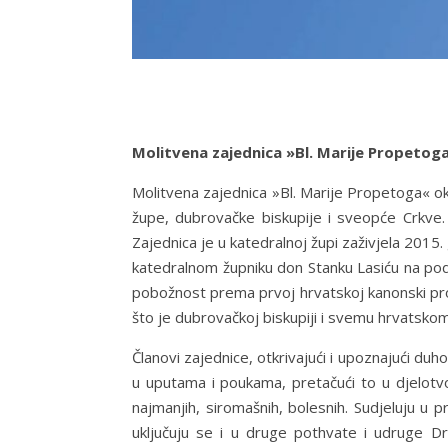
Molitvena zajednica »Bl. Marije Propetog
Molitvena zajednica »Bl. Marije Propetoga« ok
župe, dubrovačke biskupije i sveopće Crkve. 
Zajednica je u katedralnoj župi zaživjela 201
katedralnom župniku don Stanku Lasiću na podr
pobožnost prema prvoj hrvatskoj kanonski prog
što je dubrovačkoj biskupiji i svemu hrvatsko
Članovi zajednice, otkrivajući i upoznajući du
u uputama i poukama, pretačući to u djelotvo
najmanjih, siromašnih, bolesnih. Sudjeluju u pr
uključuju se i u druge pothvate i udruge D