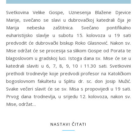
Svetkovina Velike Gospe, Uznesenja Blažene Djevice
Marije, svečano se slavi u dubrovačkoj katedrali čija je
Marija nebeska zaštitnica. Svečano pontifikalno
euharistijsko slavlje u subotu 15. kolovoza u 19 sati
predvodit će dubrovački biskup Roko Glasnović. Nakon sv.
Mise održat će se procesija sa slikom Gospe od Porata te
blagoslovom u gradskoj luci. Istoga dana sv. Mise će se u
katedrali slaviti u 6, 7, 8, 9, 10 i 11.30 sati. Svetkovini
prethodi trodnevlje koje predvodi profesor na Katoličkom
bogoslovnom fakultetu u Splitu dr. sc. don Josip Mužić.
Svake večeri slavit će se sv. Misa s propovijedi u 19 sati.
Prvog dana trodnevlja, u srijedu 12. kolovoza, nakon sv.
Mise, održat…
NASTAVI ČITATI