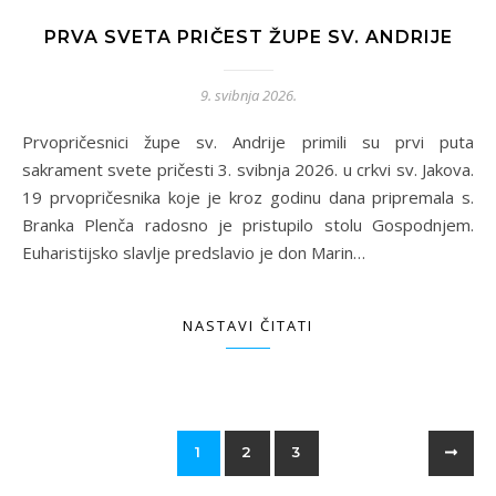
PRVA SVETA PRIČEST ŽUPE SV. ANDRIJE
9. svibnja 2026.
Prvopričesnici župe sv. Andrije primili su prvi puta
sakrament svete pričesti 3. svibnja 2026. u crkvi sv. Jakova.
19 prvopričesnika koje je kroz godinu dana pripremala s.
Branka Plenča radosno je pristupilo stolu Gospodnjem.
Euharistijsko slavlje predslavio je don Marin…
NASTAVI ČITATI
1
2
3