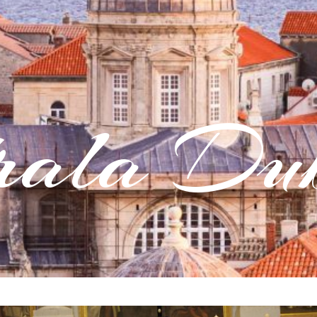
rala Dub