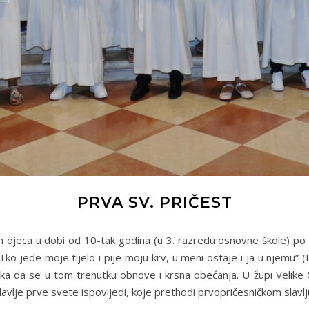
PRVA SV. PRIČEST
 djeca u dobi od 10-tak godina (u 3. razredu osnovne škole) po p
: “Tko jede moje tijelo i pije moju krv, u meni ostaje i ja u njemu”
ilika da se u tom trenutku obnove i krsna obećanja. U župi Velike
avlje prve svete ispovijedi, koje prethodi prvopričesničkom slavlj