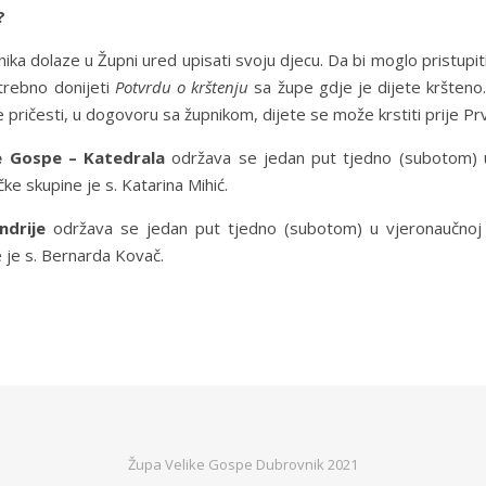
?
ka dolaze u Župni ured upisati svoju djecu. Da bi moglo pristupiti 
otrebno donijeti
Potvrdu o krštenju
sa župe gdje je dijete kršteno. 
 pričesti, u dogovoru sa župnikom, dijete se može krstiti prije Prv
e Gospe – Katedrala
održava se jedan put tjedno (subotom) u
čke skupine je s. Katarina Mihić.
ndrije
održava se jedan put tjedno (subotom) u vjeronaučnoj 
e je s. Bernarda Kovač.
Župa Velike Gospe Dubrovnik 2021