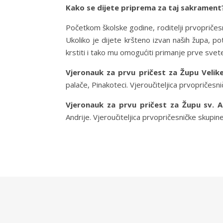
Kako se dijete priprema za taj sakrament
Početkom školske godine, roditelji prvopričesni
Ukoliko je dijete kršteno izvan naših župa, p
krstiti i tako mu omogućiti primanje prve svete
Vjeronauk za prvu pričest za Župu Velik
palače, Pinakoteci. Vjeroučiteljica prvopričesni
Vjeronauk za prvu pričest za Župu sv. A
Andrije. Vjeroučiteljica prvopričesničke skupin