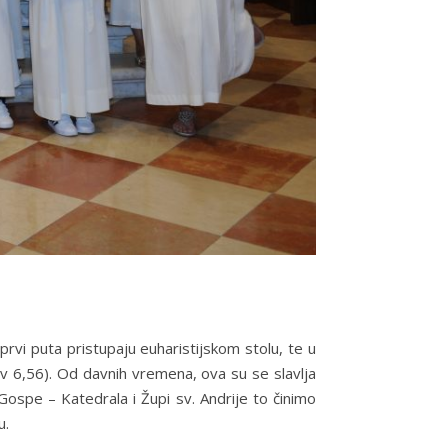
rvi puta pristupaju euharistijskom stolu, te u
 (Iv 6,56). Od davnih vremena, ova su se slavlja
 Gospe – Katedrala i Župi sv. Andrije to činimo
u.