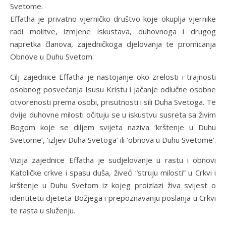
Svetome.
Effatha je privatno vjerničko društvo koje okuplja vjernike
radi molitve, izmjene iskustava, duhovnoga i drugog
napretka članova, zajedničkoga djelovanja te promicanja
Obnove u Duhu Svetom.
Cilj zajednice Effatha je nastojanje oko zrelosti i trajnosti
osobnog posvećanja Isusu Kristu i jačanje odlučne osobne
otvorenosti prema osobi, prisutnosti i sili Duha Svetoga. Te
dvije duhovne milosti očituju se u iskustvu susreta sa živim
Bogom koje se diljem svijeta naziva ‘krštenje u Duhu
Svetome’, ‘izljev Duha Svetoga’ ili ‘obnova u Duhu Svetome’.
Vizija zajednice Effatha je sudjelovanje u rastu i obnovi
Katoličke crkve i spasu duša, živeći “struju milosti” u Crkvi i
krštenje u Duhu Svetom iz kojeg proizlazi živa svijest o
identitetu djeteta Božjega i prepoznavanju poslanja u Crkvi
te rasta u služenju.