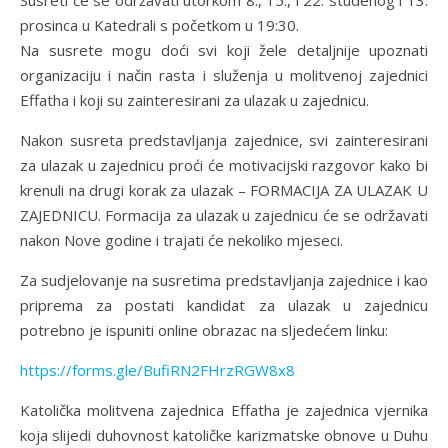
Susreti će se održavati utorkom 8., 15., i 22. studenog i 13.
prosinca u Katedrali s početkom u 19:30.
Na susrete mogu doći svi koji žele detaljnije upoznati
organizaciju i način rasta i služenja u molitvenoj zajednici
Effatha i koji su zainteresirani za ulazak u zajednicu.
Nakon susreta predstavljanja zajednice, svi zainteresirani
za ulazak u zajednicu proći će motivacijski razgovor kako bi
krenuli na drugi korak za ulazak – FORMACIJA ZA ULAZAK U
ZAJEDNICU. Formacija za ulazak u zajednicu će se održavati
nakon Nove godine i trajati će nekoliko mjeseci.
Za sudjelovanje na susretima predstavljanja zajednice i kao
priprema za postati kandidat za ulazak u zajednicu
potrebno je ispuniti online obrazac na sljedećem linku:
https://forms.gle/BufiRN2FHrzRGW8x8
Katolička molitvena zajednica Effatha je zajednica vjernika
koja slijedi duhovnost katoličke karizmatske obnove u Duhu