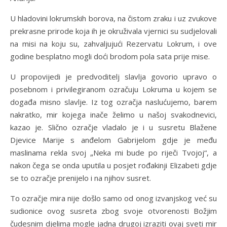
U hladovini lokrumskih borova, na čistom zraku i uz zvukove
prekrasne prirode koja ih je okruživala vjernici su sudjelovali
na misi na koju su, zahvaljujući Rezervatu Lokrum, i ove
godine besplatno mogli doći brodom pola sata prije mise.
U propovijedi je predvoditelj slavlja govorio upravo o
posebnom i privilegiranom ozračuju Lokruma u kojem se
događa misno slavlje. Iz tog ozračja naslućujemo, barem
nakratko, mir kojega inače želimo u našoj svakodnevici,
kazao je. Slično ozračje vladalo je i u susretu Blažene
Djevice Marije s anđelom Gabrijelom gdje je među
maslinama rekla svoj „Neka mi bude po riječi Tvojoj“, a
nakon čega se onda uputila u posjet rođakinji Elizabeti gdje
se to ozračje prenijelo i na njihov susret.
To ozračje mira nije došlo samo od onog izvanjskog već su
sudionice ovog susreta zbog svoje otvorenosti Božjim
čudesnim djelima mogle jadna drugoj izraziti ovaj sveti mir