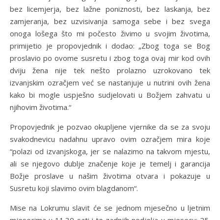
bez licemjerja, bez lažne poniznosti, bez laskanja, bez
zamjeranja, bez uzvisivanja samoga sebe i bez svega
onoga lošega što mi počesto živimo u svojim životima,
primijetio je propovjednik i dodao: „Zbog toga se Bog
proslavio po ovome susretu i zbog toga ovaj mir kod ovih
dviju žena nije tek nešto prolazno uzrokovano tek
izvanjskim ozračjem već se nastanjuje u nutrini ovih žena
kako bi mogle uspješno sudjelovati u Božjem zahvatu u
njihovim životima.“
Propovjednik je pozvao okupljene vjernike da se za svoju
svakodnevicu nadahnu upravo ovim ozračjem mira koje
“polazi od izvanjskoga, jer se nalazimo na takvom mjestu,
ali se njegovo dublje značenje koje je temelj i garancija
Božje proslave u našim životima otvara i pokazuje u
Susretu koji slavimo ovim blagdanom“.
Mise na Lokrumu slavit će se jednom mjesečno u ljetnim
mjesecima u 11.30 sati i to zadnjih nedjelja u mjesecu: 25.