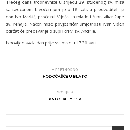
Trećeg dana trodnevnice u srijedu 29. studenog sv. misa
sa svečanom I. večernjom je u 18 sati, a predvoditelj je
don Ivo Markić, pročelnik Vijeća za mlade i župni vikar župe
sv. Mihajla. Nakon mise povjesničar umjetnosti Ivan Viđen
održat će predavanje o župi i crkvi sv. Andrije.
Ispovijed svaki dan prije sv. mise u 17.30 sati.
PRETHODNO
HODOČAŠĆE U BLATO
NOVIJE
KATOLIK I YOGA