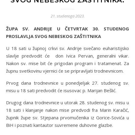
SVOG NEBESKOG ZAŠTITNIKA.
21. studenoga 2023.
ŽUPA SV. ANDRIJE U ČETVRTAK 30. STUDENOG
PROSLAVLJA SVOG NEBESKOG ZAŠTITNIKA
U 18 sati u župnoj crkvi sv. Andrije svečano euharistijsko
slavlje predvodit će don Ivica Pervan, generalni vikar.
Nakon sv. mise bit će prigodan program i tratamenat. Za
župnu svetkovinu vjernici će se pripravljati trodnevnicom.
Prvog dana trodnevnice u ponedjeljak 27. studenog sv.
misu u 18 sati predvodit će isusovac p. Marijan Bešlić.
Drugog dana trodnevnice u utorak 28. studenog sv. misu u
18 sati i klanjanje nakon mise predvodi fra Marin Karačić,
župnik župe sv. Stjepana prvomučenika iz Gorice-Sovića u
BiH i poznati kantautor suvremene duhovne glazbe.