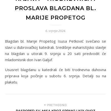
PROSLAVA BLAGDANA BL.
MARIJE PROPETOG
6. srpnja 2024.
Blagdan bl. Marije Propetog Isusa Petković svečano se
slavi u dubrovačkoj katedrali. Središnje euharistijsko slavlje
na blagdan u utorak 9. srpnja u 20 sati predvodit će
mladomisnik don Ivan Galjuf.
Ususret blagdanu u katedrali će biti trodnevna duhovna
priprava koja počinje u subotu 6. srpnja. Detalji su na
plakatu.
PRETHODNO
RASPORED SV. MISA KROZ SRPANJ I KOLOVOZ