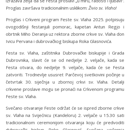
izražava želja da se Festa proslavi „u miru, radosti i ljubavi“.
Proglas završava tradicionalnim usklikom:
Živio sv. Vlaho!
Proglas i Crkveni program Feste sv. Vlaha 2025. potpisuju
ovogodišnji festanjuli pomorac, kapetan Antun Regjo i
obrtnik Miho Deranja uz rektora zborne crkve sv. Vlaha don
Ivicu Pervana i dubrovačkog biskupa Roka Glasnovića.
Festa sv. Vlaha, zaštitnika Dubrovačke biskupije i Grada
Dubrovnika, slavit će se od nedjelje 2. veljače, kada se
Festa otvara, do nedjelje 9. veljače, kada će se Festa
zatvoriti. Trodnevlje ususret Parčevoj svetkovini počinje u
četvrtak 30. siječnja u zbornoj crkvi sv. Vlaha. Detalji
crkvene proslave mogu se pronaći na Crkvenom programu
Feste sv. Vlaha.
Svečano otvaranje Feste održat će se ispred zborne crkve
sv. Vlaha na Svijećnicu (Kandeloru) 2. veljače u 15.30 sati
tradicionalnom ceremonijom otvaranja koju će predvoditi
dubrovački biskup Roko Glasnović. Svečana večernja