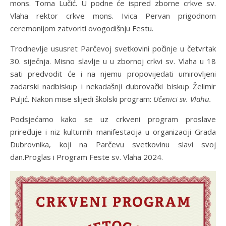
mons. Toma Lučić. U podne će ispred zborne crkve sv.
Vlaha rektor crkve mons. Ivica Pervan prigodnom
ceremonijom zatvoriti ovogodišnju Festu.
Trodnevlje ususret Parčevoj svetkovini počinje u četvrtak
30. siječnja. Misno slavlje u u zbornoj crkvi sv. Vlaha u 18
sati predvodit će i na njemu propovijedati umirovljeni
zadarski nadbiskup i nekadašnji dubrovački biskup Želimir
Puljić. Nakon mise slijedi školski program:
Učenici sv. Vlahu.
Podsjećamo kako se uz crkveni program proslave
priređuje i niz kulturnih manifestacija u organizaciji Grada
Dubrovnika, koji na Parčevu svetkovinu slavi svoj
dan.Proglas i Program Feste sv. Vlaha 2024.