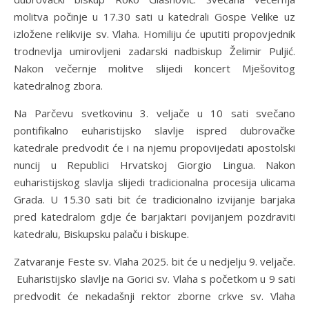
molitva počinje u 17.30 sati u katedrali Gospe Velike uz
izložene relikvije sv. Vlaha. Homiliju će uputiti propovjednik
trodnevlja umirovljeni zadarski nadbiskup Želimir Puljić.
Nakon večernje molitve slijedi koncert Mješovitog
katedralnog zbora.
Na Parčevu svetkovinu 3. veljače u 10 sati svečano
pontifikalno euharistijsko slavlje ispred dubrovačke
katedrale predvodit će i na njemu propovijedati apostolski
nuncij u Republici Hrvatskoj Giorgio Lingua. Nakon
euharistijskog slavlja slijedi tradicionalna procesija ulicama
Grada. U 15.30 sati bit će tradicionalno izvijanje barjaka
pred katedralom gdje će barjaktari povijanjem pozdraviti
katedralu, Biskupsku palaču i biskupe.
Zatvaranje Feste sv. Vlaha 2025. bit će u nedjelju 9. veljače.
Euharistijsko slavlje na Gorici sv. Vlaha s početkom u 9 sati
predvodit će nekadašnji rektor zborne crkve sv. Vlaha