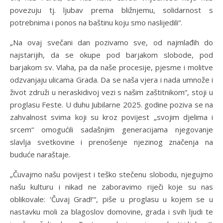
povezuju tj. ljubav prema bližnjemu, solidarnost s
potrebnima i ponos na baštinu koju smo naslijedili“.
„Na ovaj svečani dan pozivamo sve, od najmlađih do
najstarijih, da se okupe pod barjakom slobode, pod
barjakom sv. Vlaha, pa da naše procesije, pjesme i molitve
odzvanjaju ulicama Grada. Da se naša vjera i nada umnože i
život združi u neraskidivoj vezi s našim zaštitnikom“, stoji u
proglasu Feste. U duhu Jubilarne 2025. godine poziva se na
zahvalnost svima koji su kroz povijest „svojim djelima i
srcem“ omogućili sadašnjim generacijama njegovanje
slavlja svetkovine i prenošenje njezinog značenja na
buduće naraštaje.
„Čuvajmo našu povijest i teško stečenu slobodu, njegujmo
našu kulturu i nikad ne zaboravimo riječi koje su nas
oblikovale: ‘Čuvaj Grad!’“, piše u proglasu u kojem se u
nastavku moli za blagoslov domovine, grada i svih ljudi te