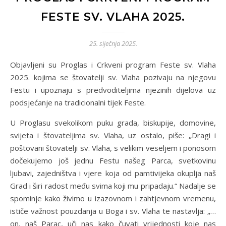
FESTE SV. VLAHA 2025.
25. siječnja 2025.
Objavljeni su Proglas i Crkveni program Feste sv. Vlaha
2025. kojima se štovatelji sv. Vlaha pozivaju na njegovu
Festu i upoznaju s predvoditeljima njezinih dijelova uz
podsjećanje na tradicionalni tijek Feste.
U Proglasu svekolikom puku grada, biskupije, domovine,
svijeta i štovateljima sv. Vlaha, uz ostalo, piše: „Dragi i
poštovani štovatelji sv. Vlaha, s velikim veseljem i ponosom
dočekujemo još jednu Festu našeg Parca, svetkovinu
ljubavi, zajedništva i vjere koja od pamtivijeka okuplja naš
Grad i širi radost među svima koji mu pripadaju.“ Nadalje se
spominje kako živimo u izazovnom i zahtjevnom vremenu,
ističe važnost pouzdanja u Boga i sv. Vlaha te nastavlja: „…
on, naš Parac, uči nas kako čuvati vrijednosti koje nas