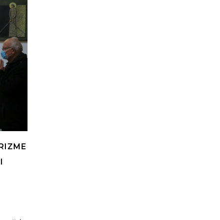
RIZME
I
O