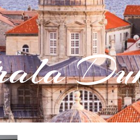
rala Dub