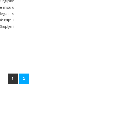
urgijske
če misu u
legat s
kupije i
kupljeni
1
2