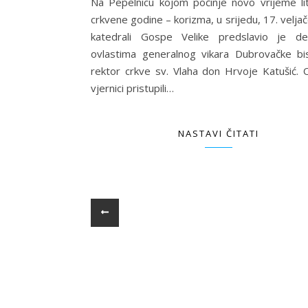
Na Pepelnicu kojom počinje novo vrijeme lit
crkvene godine – korizma, u srijedu, 17. velja
katedrali Gospe Velike predslavio je de
ovlastima generalnog vikara Dubrovačke bis
rektor crkve sv. Vlaha don Hrvoje Katušić. O
vjernici pristupili…
NASTAVI ČITATI