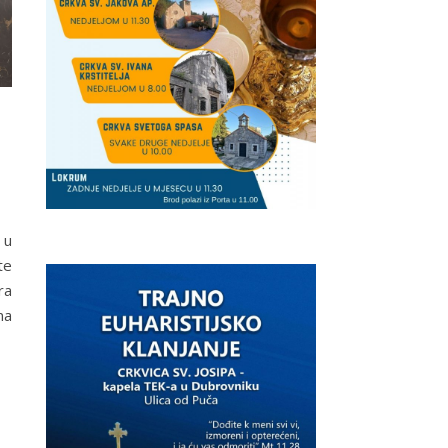
 u
te
ra
na