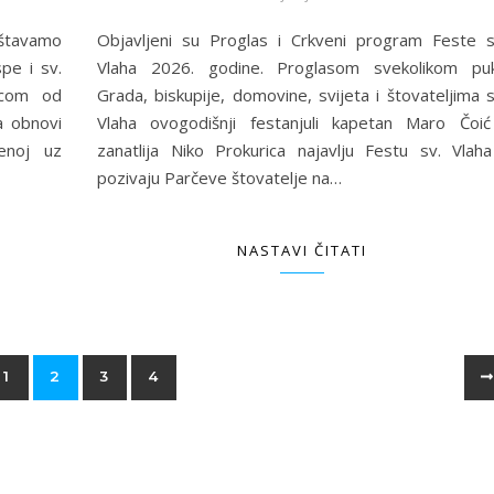
eštavamo
Objavljeni su Proglas i Crkveni program Feste s
pe i sv.
Vlaha 2026. godine. Proglasom svekolikom pu
licom od
Grada, biskupije, domovine, svijeta i štovateljima s
a obnovi
Vlaha ovogodišnji festanjuli kapetan Maro Čoić
tenoj uz
zanatlija Niko Prokurica najavlju Festu sv. Vlaha
pozivaju Parčeve štovatelje na…
NASTAVI ČITATI
1
2
3
4