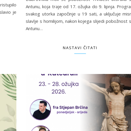
istupilo
Antunu, koja traje od 17. ožujka do 9. lipnja. Progr
lavio je
svakog utorka započinje u 19 sati, a uključuje mis
slavlje s homilijom, nakon kojega slijedi pobožnost s
Antunu…
NASTAVI ČITATI