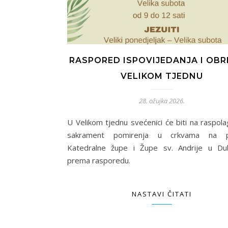
RASPORED ISPOVIJEDANJA I OBR
VELIKOM TJEDNU
28. ožujka 2026.
U Velikom tjednu svećenici će biti na raspola
sakrament pomirenja u crkvama na p
Katedralne župe i Župe sv. Andrije u Du
prema rasporedu.
NASTAVI ČITATI