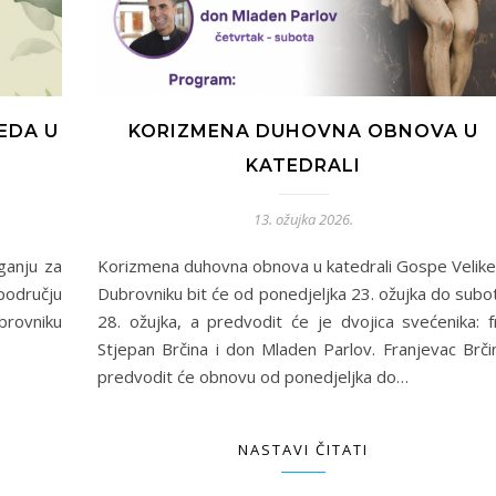
EDA U
KORIZMENA DUHOVNA OBNOVA U
KATEDRALI
13. ožujka 2026.
ganju za
Korizmena duhovna obnova u katedrali Gospe Velike
odručju
Dubrovniku bit će od ponedjeljka 23. ožujka do subo
brovniku
28. ožujka, a predvodit će je dvojica svećenika: f
Stjepan Brčina i don Mladen Parlov. Franjevac Brči
predvodit će obnovu od ponedjeljka do…
NASTAVI ČITATI