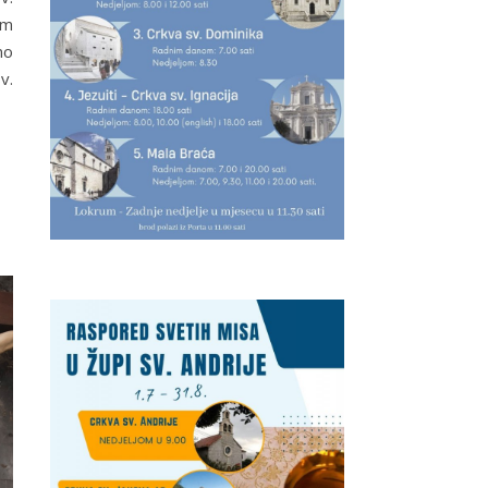
am
no
v.