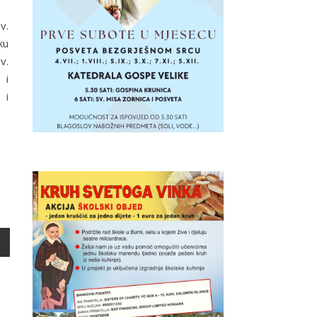
v.
ku
v.
 i
 i