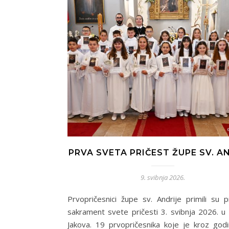
PRVA SVETA PRIČEST ŽUPE SV. A
9. svibnja 2026.
Prvopričesnici župe sv. Andrije primili su p
sakrament svete pričesti 3. svibnja 2026. u c
Jakova. 19 prvopričesnika koje je kroz god