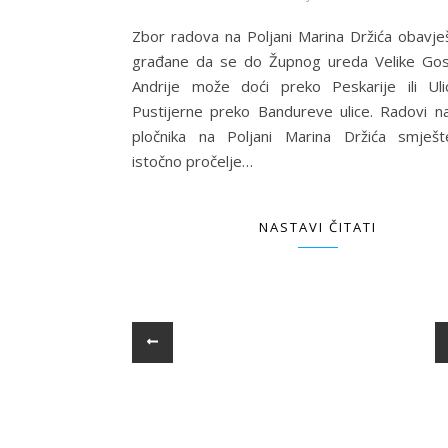
Zbor radova na Poljani Marina Držića obavj
građane da se do Župnog ureda Velike Gos
Andrije može doći preko Peskarije ili U
Pustijerne preko Bandureve ulice. Radovi n
pločnika na Poljani Marina Držića smješ
istočno pročelje…
NASTAVI ČITATI