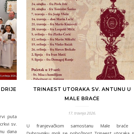
NDRIJE
TRINAEST UTORAKA SV. ANTUNU U
MALE BRAĆE
17. travnja 2026.
rvi puta
rkvi sv.
U franjevačkom samostanu Male braće
inu dana
Dubrovniku moli se pobožnost Trinaest utoraka s