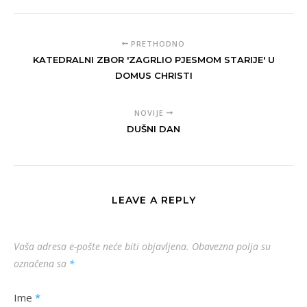
PRETHODNO
KATEDRALNI ZBOR 'ZAGRLIO PJESMOM STARIJE' U
DOMUS CHRISTI
NOVIJE
DUŠNI DAN
LEAVE A REPLY
Vaša adresa e-pošte neće biti objavljena.
Obavezna polja su
označena sa
*
Ime
*