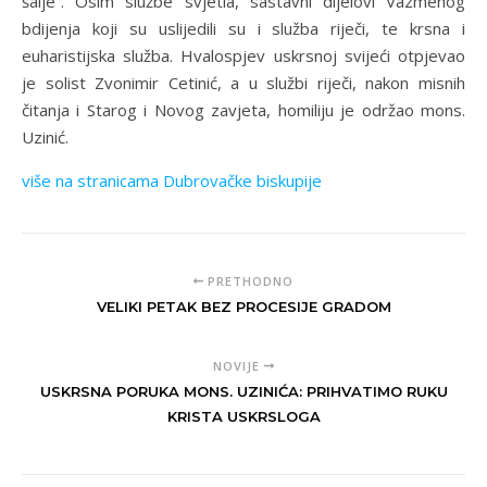
šalje“. Osim službe svjetla, sastavni dijelovi Vazmenog
bdijenja koji su uslijedili su i služba riječi, te krsna i
euharistijska služba. Hvalospjev uskrsnoj svijeći otpjevao
je solist Zvonimir Cetinić, a u službi riječi, nakon misnih
čitanja i Starog i Novog zavjeta, homiliju je održao mons.
Uzinić.
više na stranicama Dubrovačke biskupije
PRETHODNO
VELIKI PETAK BEZ PROCESIJE GRADOM
NOVIJE
USKRSNA PORUKA MONS. UZINIĆA: PRIHVATIMO RUKU
KRISTA USKRSLOGA