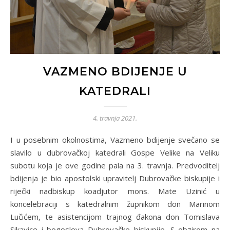
VAZMENO BDIJENJE U
KATEDRALI
4. travnja 2021.
I u posebnim okolnostima, Vazmeno bdijenje svečano se
slavilo u dubrovačkoj katedrali Gospe Velike na Veliku
subotu koja je ove godine pala na 3. travnja. Predvoditelj
bdijenja je bio apostolski upravitelj Dubrovačke biskupije i
riječki nadbiskup koadjutor mons. Mate Uzinić u
koncelebraciji s katedralnim župnikom don Marinom
Lučićem, te asistencijom trajnog đakona don Tomislava
Sikavice i bogoslova Dubrovačke biskupije. S obzirom na