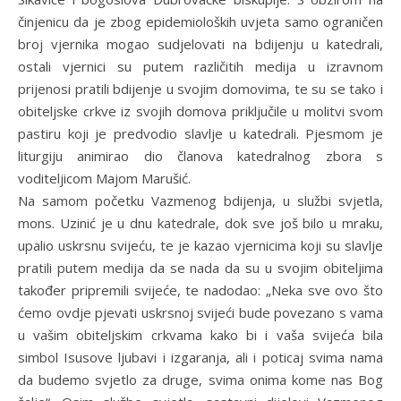
činjenicu da je zbog epidemioloških uvjeta samo ograničen
broj vjernika mogao sudjelovati na bdijenju u katedrali,
ostali vjernici su putem različitih medija u izravnom
prijenosi pratili bdijenje u svojim domovima, te su se tako i
obiteljske crkve iz svojih domova priključile u molitvi svom
pastiru koji je predvodio slavlje u katedrali. Pjesmom je
liturgiju animirao dio članova katedralnog zbora s
voditeljicom Majom Marušić.
Na samom početku Vazmenog bdijenja, u službi svjetla,
mons. Uzinić je u dnu katedrale, dok sve još bilo u mraku,
upalio uskrsnu svijeću, te je kazao vjernicima koji su slavlje
pratili putem medija da se nada da su u svojim obiteljima
također pripremili svijeće, te nadodao: „Neka sve ovo što
ćemo ovdje pjevati uskrsnoj svijeći bude povezano s vama
u vašim obiteljskim crkvama kako bi i vaša svijeća bila
simbol Isusove ljubavi i izgaranja, ali i poticaj svima nama
da budemo svjetlo za druge, svima onima kome nas Bog