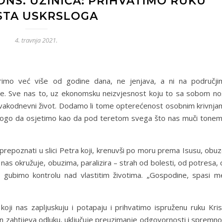
NS. UZINIĆA: PRIHVATIMO RUKU
STA USKRSLOGA
4. travnja 2021.
rimo već više od godine dana, ne jenjava, a ni na područji
e. Sve nas to, uz ekonomsku neizvjesnost koju to sa sobom nos
svakodnevni život. Dodamo li tome opterećenost osobnim krivnja
mnogo da osjetimo kao da pod teretom svega što nas muči tonem
repoznati u slici Petra koji, krenuvši po moru prema Isusu, obuz
h nas okružuje, obuzima, paralizira – strah od bolesti, od potresa,
li gubimo kontrolu nad vlastitim životima. „Gospodine, spasi me
ji nas zapljuskuju i potapaju i prihvatimo ispruženu ruku Kris
 čin zahtijeva odluku, uključuje preuzimanje odgovornosti i spremn