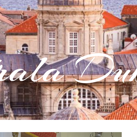
rala Dub