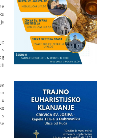
ose
ku
ju
 je
e s
og
iti
rsa
mo
a u
ake
o s
še