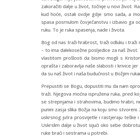
zakoračiti dalje u život, točnije u novi život.
kud hoće, ostali ovdje gdje smo sada, a možd
spasa posrnulom čovječanstvu i izbavio ga od
ruku. To je ruka spasenja, nade i života.
Bog od nas traži hrabrost, traži odluku i traž
– to ima dalekosežne posljedice za naš život. T
vlastitom prošlosti da bismo mogli s Kristom
oprašta i zaboravlja naše slabosti i krivice jer n
da su naš život i naša budućnost u Božjim ruk
Prepustiti se Bogu, dopustiti mu da nam opros
traži. Njegova moćna ispružena ruka, pred ko
se strepnjama i strahovima, budimo hrabri, ne 
punini zasja slika Božja na koju smo stvoreni
uskrsnog jutra prosvijetle i rastjeraju teške
Uskrslim dalje u život sijući oko sebe dobro
ruke braći i sestrama u potrebi.