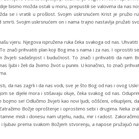
 Radije bismo možda ostali u moru, prepustili se valovima da nas n
a se i vratili u prošlost. Svojim uskrsnućem Krist je pružio ru
 smrti. Svojim uskrsnućem on i nama trajno nastavlja pružati svo
i našu vjeru. Njegova ispružena ruka čeka svakoga od nas. Uhvatiti
o znači prihvatiti plan koji Bog ima s nama i za nas. I oprostiti s
 živjeti sadašnjost i budućnost. To znači i prihvatiti da nam B
as ljubi i želi da živimo život u punini. U konačnici, to znači prihvat
ama.
ti, da nas zagrli i da nas vodi, sve je što Bog od nas i ovog Usk
jom se dijele mora i stišavaju oluje, čeka svakog od nas. Odupri
bojmo se! Odlučimo živjeti kao novi ljudi, očišćeni, otkupljeni, d
. Zatražimo Božje oproštenje i oprostimo sebi i drugima. Neka zr
 i tamne misli i donesu nam utjehu, nadu, mir i radost. Zakoračim
tu i ljubav prema svakom Božjem stvorenju, a napose pružajući na