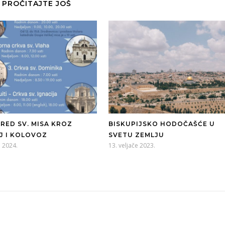
PROČITAJTE JOŠ
RED SV. MISA KROZ
BISKUPIJSKO HODOČAŠĆE U
J I KOLOVOZ
SVETU ZEMLJU
a 2024.
13. veljače 2023.