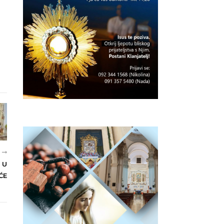
E
 U
ĆE