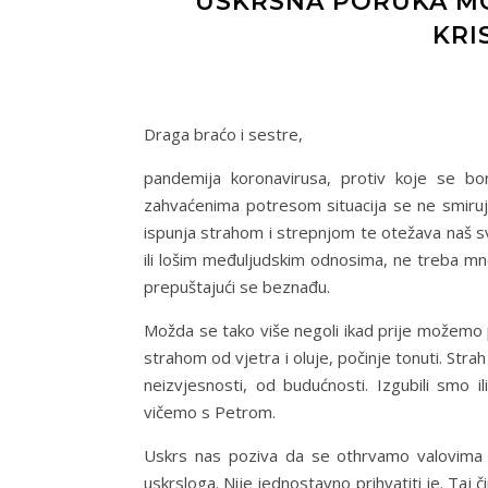
USKRSNA PORUKA MO
KRI
Draga braćo i sestre,
pandemija koronavirusa, protiv koje se bo
zahvaćenima potresom situacija se ne smiruj
ispunja strahom i strepnjom te otežava naš 
ili lošim međuljudskim odnosima, ne treba 
prepuštajući se beznađu.
Možda se tako više negoli ikad prije možemo p
strahom od vjetra i oluje, počinje tonuti. Stra
neizvjesnosti, od budućnosti. Izgubili smo i
vičemo s Petrom.
Uskrs nas poziva da se othrvamo valovima ko
uskrsloga. Nije jednostavno prihvatiti je. Taj