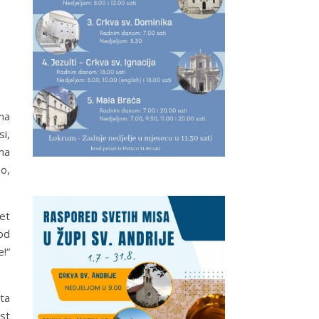
ma
i,
ma
o,
et
 od
!“
ta
ost