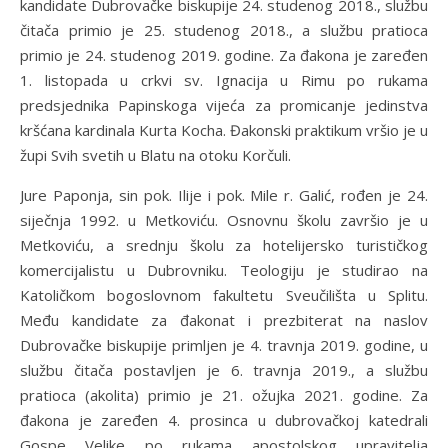
kandidate Dubrovačke biskupije 24. studenog 2018., službu
čitača primio je 25. studenog 2018., a službu pratioca
primio je 24. studenog 2019. godine. Za đakona je zaređen
1. listopada u crkvi sv. Ignacija u Rimu po rukama
predsjednika Papinskoga vijeća za promicanje jedinstva
kršćana kardinala Kurta Kocha. Đakonski praktikum vršio je u
župi Svih svetih u Blatu na otoku Korčuli.
Jure Paponja, sin pok. Ilije i pok. Mile r. Galić, rođen je 24.
siječnja 1992. u Metkoviću. Osnovnu školu završio je u
Metkoviću, a srednju školu za hotelijersko turističkog
komercijalistu u Dubrovniku. Teologiju je studirao na
Katoličkom bogoslovnom fakultetu Sveučilišta u Splitu.
Među kandidate za đakonat i prezbiterat na naslov
Dubrovačke biskupije primljen je 4. travnja 2019. godine, u
službu čitača postavljen je 6. travnja 2019., a službu
pratioca (akolita) primio je 21. ožujka 2021. godine. Za
đakona je zaređen 4. prosinca u dubrovačkoj katedrali
Gospe Velike po rukama apostolskog upravitelja