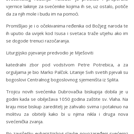
vjernice laikinje za svećenike kojima ih se, uz ostalo, potiče
da za njih mole i budu im na pomoći.
Promišljao je i o očekivanima ređenika od Božjeg naroda te
ih uputio da uvijek kod Isusa i svetaca traže utjehu ako im
se dogode trenuci razočaranja.
Liturgijsko pjevanje predvodio je Mješoviti
katedralni zbor pod vodstvom Petre Potrebica, a za
orguljama je bio Marko Palčok. Litanije Svih svetih pjevali su
bogoslovi Centralnog bogoslovnog sjemeništa iz Splita.
Trojicu novih svećenika Dubrovačka biskupija dobila je u
godini kada se obilježava 1050 godina zaštite sv. Vlaha. Na
kraju mise biskup zareditelj je zahvalio svima i potaknuo na
molitvu za obitelji kako bi u njima nikla i druga nova
svećenička zvanja.
Po završetku euharistijskog slavlje novozaređeni svećenici