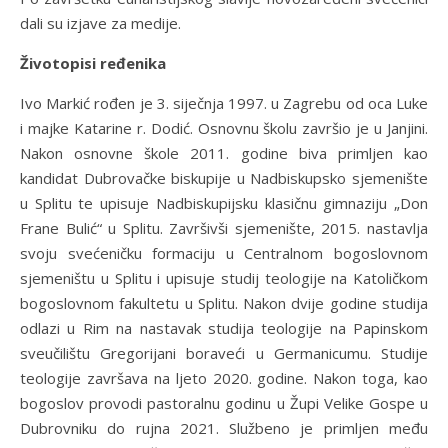
dali su izjave za medije.
Životopisi ređenika
Ivo Markić rođen je 3. siječnja 1997. u Zagrebu od oca Luke
i majke Katarine r. Dodić. Osnovnu školu završio je u Janjini.
Nakon osnovne škole 2011. godine biva primljen kao
kandidat Dubrovačke biskupije u Nadbiskupsko sjemenište
u Splitu te upisuje Nadbiskupijsku klasičnu gimnaziju „Don
Frane Bulić“ u Splitu. Završivši sjemenište, 2015. nastavlja
svoju svećeničku formaciju u Centralnom bogoslovnom
sjemeništu u Splitu i upisuje studij teologije na Katoličkom
bogoslovnom fakultetu u Splitu. Nakon dvije godine studija
odlazi u Rim na nastavak studija teologije na Papinskom
sveučilištu Gregorijani boraveći u Germanicumu. Studije
teologije završava na ljeto 2020. godine. Nakon toga, kao
bogoslov provodi pastoralnu godinu u Župi Velike Gospe u
Dubrovniku do rujna 2021. Službeno je primljen među