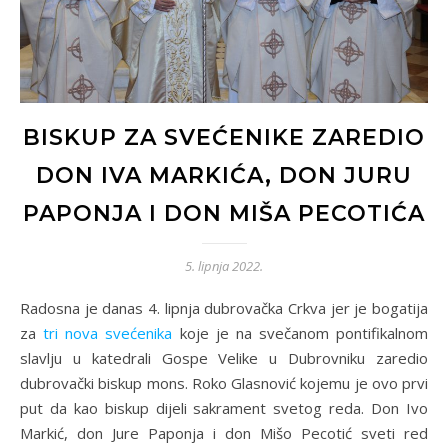
BISKUP ZA SVEĆENIKE ZAREDIO
DON IVA MARKIĆA, DON JURU
PAPONJA I DON MIŠA PECOTIĆA
5. lipnja 2022.
Radosna je danas 4. lipnja dubrovačka Crkva jer je bogatija
za
tri nova svećenika
koje je na svečanom pontifikalnom
slavlju u katedrali Gospe Velike u Dubrovniku zaredio
dubrovački biskup mons. Roko Glasnović kojemu je ovo prvi
put da kao biskup dijeli sakrament svetog reda. Don Ivo
Markić, don Jure Paponja i don Mišo Pecotić sveti red