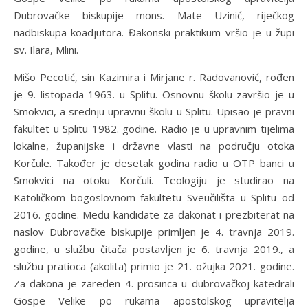
Dubrovačke biskupije mons. Mate Uzinić, riječkog
nadbiskupa koadjutora. Đakonski praktikum vršio je u župi
sv. Ilara, Mlini.
Mišo Pecotić, sin Kazimira i Mirjane r. Radovanović, rođen
je 9. listopada 1963. u Splitu. Osnovnu školu završio je u
Smokvici, a srednju upravnu školu u Splitu. Upisao je pravni
fakultet u Splitu 1982. godine. Radio je u upravnim tijelima
lokalne, županijske i državne vlasti na području otoka
Korčule. Također je desetak godina radio u OTP banci u
Smokvici na otoku Korčuli. Teologiju je studirao na
Katoličkom bogoslovnom fakultetu Sveučilišta u Splitu od
2016. godine. Među kandidate za đakonat i prezbiterat na
naslov Dubrovačke biskupije primljen je 4. travnja 2019.
godine, u službu čitača postavljen je 6. travnja 2019., a
službu pratioca (akolita) primio je 21. ožujka 2021. godine.
Za đakona je zaređen 4. prosinca u dubrovačkoj katedrali
Gospe Velike po rukama apostolskog upravitelja