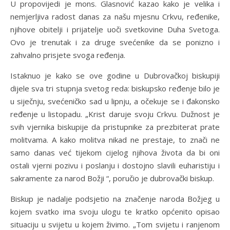
U propovijedi je mons. Glasnović kazao kako je velika i
nemjerljiva radost danas za našu mjesnu Crkvu, ređenike,
njihove obitelji i prijatelje uoči svetkovine Duha Svetoga.
Ovo je trenutak i za druge svećenike da se ponizno i
zahvalno prisjete svoga ređenja.
Istaknuo je kako se ove godine u Dubrovačkoj biskupiji
dijele sva tri stupnja svetog reda: biskupsko ređenje bilo je
u siječnju, svećeničko sad u lipnju, a očekuje se i đakonsko
ređenje u listopadu. „Krist daruje svoju Crkvu. Dužnost je
svih vjernika biskupije da pristupnike za prezbiterat prate
molitvama. A kako molitva nikad ne prestaje, to znači ne
samo danas već tijekom cijelog njihova života da bi oni
ostali vjerni pozivu i poslanju i dostojno slavili euharistiju i
sakramente za narod Božji “, poručio je dubrovački biskup.
Biskup je nadalje podsjetio na značenje naroda Božjeg u
kojem svatko ima svoju ulogu te kratko općenito opisao
situaciju u svijetu u kojem živimo. „Tom svijetu i ranjenom