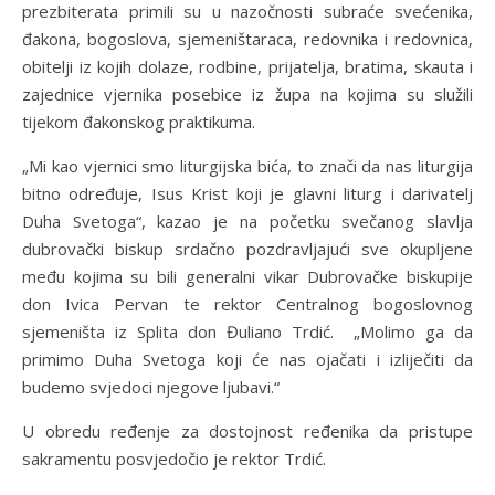
prezbiterata primili su u nazočnosti subraće svećenika,
đakona, bogoslova, sjemeništaraca, redovnika i redovnica,
obitelji iz kojih dolaze, rodbine, prijatelja, bratima, skauta i
zajednice vjernika posebice iz župa na kojima su služili
tijekom đakonskog praktikuma.
„Mi kao vjernici smo liturgijska bića, to znači da nas liturgija
bitno određuje, Isus Krist koji je glavni liturg i darivatelj
Duha Svetoga“, kazao je na početku svečanog slavlja
dubrovački biskup srdačno pozdravljajući sve okupljene
među kojima su bili generalni vikar Dubrovačke biskupije
don Ivica Pervan te rektor Centralnog bogoslovnog
sjemeništa iz Splita don Đuliano Trdić. „Molimo ga da
primimo Duha Svetoga koji će nas ojačati i izliječiti da
budemo svjedoci njegove ljubavi.“
U obredu ređenje za dostojnost ređenika da pristupe
sakramentu posvjedočio je rektor Trdić.