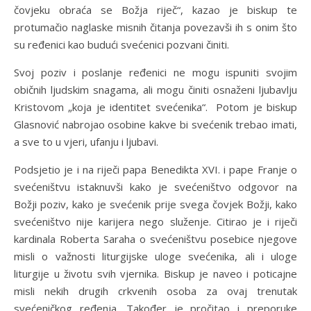
čovjeku obraća se Božja riječ“, kazao je biskup te
protumačio naglaske misnih čitanja povezavši ih s onim što
su ređenici kao budući svećenici pozvani činiti.
Svoj poziv i poslanje ređenici ne mogu ispuniti svojim
običnih ljudskim snagama, ali mogu činiti osnaženi ljubavlju
Kristovom „koja je identitet svećenika“. Potom je biskup
Glasnović nabrojao osobine kakve bi svećenik trebao imati,
a sve to u vjeri, ufanju i ljubavi.
Podsjetio je i na riječi papa Benedikta XVI. i pape Franje o
svećeništvu istaknuvši kako je svećeništvo odgovor na
Božji poziv, kako je svećenik prije svega čovjek Božji, kako
svećeništvo nije karijera nego služenje. Citirao je i riječi
kardinala Roberta Saraha o svećeništvu posebice njegove
misli o važnosti liturgijske uloge svećenika, ali i uloge
liturgije u životu svih vjernika. Biskup je naveo i poticajne
misli nekih drugih crkvenih osoba za ovaj trenutak
svećeničkog ređenja. Također je pročitao i preporuke