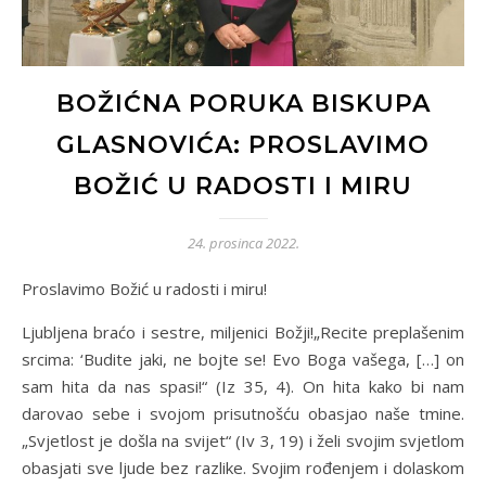
BOŽIĆNA PORUKA BISKUPA
GLASNOVIĆA: PROSLAVIMO
BOŽIĆ U RADOSTI I MIRU
24. prosinca 2022.
Proslavimo Božić u radosti i miru!
Ljubljena braćo i sestre, miljenici Božji!„Recite preplašenim
srcima: ‘Budite jaki, ne bojte se! Evo Boga vašega, […] on
sam hita da nas spasi!“ (Iz 35, 4). On hita kako bi nam
darovao sebe i svojom prisutnošću obasjao naše tmine.
„Svjetlost je došla na svijet“ (Iv 3, 19) i želi svojim svjetlom
obasjati sve ljude bez razlike. Svojim rođenjem i dolaskom