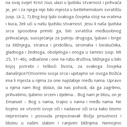
na ovaj svijet Krist Isus ulazi u ljudsku stvarnost i prihvaća
je, jer i za njega nije bilo mjesta u betlehemskom svratištu
(usp. Lk 2, 7).Bog koji ljubi svakoga čovjeka stoji na vratima
i kuca, želi ući u našu ljudsku stvarnost. Jesu li naša ljudska
srca sposobna primiti ga, biti svratišta međusobnog
prihvaćanja, suosjećanja za patnju drugoga, ljubavi i brige
za bližnjega, stranca i pridošlicu, siromaha i beskućnika,
gladnoga i žednoga, oboljeloga i onoga u tamnici (usp. Mt
25, 31-46), odbačene i one na rubu društva, bližnjega u bilo
kojoj potrebi i teškoći života, za svakoga čovjeka
današnjice?Otvorimo svoja srca i upitajmo se ovoga Božića
ima li mjesta u njima za one najslabije među nama. Upravo
u njima nam Bog dolazi, da nas pohodi, da ga zagrlimo,
prihvatimo, ljubimo srcem i djelima… Bog nam je blizu, on je
Emanuel – Bog s nama, trajno s nama i među nama. Ne
bojmo se otvoriti svoje oči i nadasve oči srca kako bismo
neprestano i posvuda prepoznavali Božju prisutnost i
blizinu u našim slabim i ranjivim bližnjima. Nemojmo