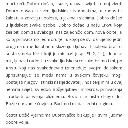
moći reći: Dobro došao, Isuse, u ovaj svijet, u moj život!
Dobro došao u svim ljudskim stvarnostima, u radosti i
žalosti, u zdravlju i bolesti, u jakima i slabima. Dobro došao
u ljudskost svake osobe. Dobro došao u našu Crkvu koja
želi biti dom za svakoga, naš zajednički dom, nova obitelj u
kojoj prihvaćamo jedni druge i u kojoj se svi darujemo jedni
drugima u međusobnom služenju i ljubavi. Ljubljena braćo i
sestre, neka Krist koji je mir naš (usp. Ef 2, 14), donese
mir, ljubav i radost u svako ljudsko srce kako bismo i mi, po
Kristu koji nas svakodnevno iznenađuje svojim dolaskom
uprisutnjujući se među nama u svakom čovjeku, mogli
postajati njegovi istinski nasljedovatelji, nositelji mira u ovaj
nemirni svijet, svjedoci Božje ljubavi i milosrđa, prihvaćanja
i radosti darivanja bližnjemu. Božić nije ništa drugo doli
Božje darivanje čovjeku. Budimo i mi dar jedni drugima.
Čestit Božić vjernicima Dubrovačke biskupije i svim ljudima
dobre volje.