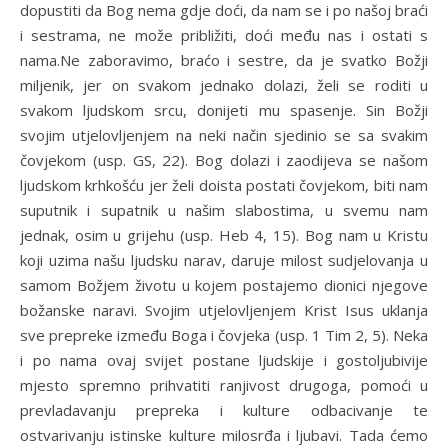
dopustiti da Bog nema gdje doći, da nam se i po našoj braći
i sestrama, ne može približiti, doći među nas i ostati s
nama.Ne zaboravimo, braćo i sestre, da je svatko Božji
miljenik, jer on svakom jednako dolazi, želi se roditi u
svakom ljudskom srcu, donijeti mu spasenje. Sin Božji
svojim utjelovljenjem na neki način sjedinio se sa svakim
čovjekom (usp. GS, 22). Bog dolazi i zaodijeva se našom
ljudskom krhkošću jer želi doista postati čovjekom, biti nam
suputnik i supatnik u našim slabostima, u svemu nam
jednak, osim u grijehu (usp. Heb 4, 15). Bog nam u Kristu
koji uzima našu ljudsku narav, daruje milost sudjelovanja u
samom Božjem životu u kojem postajemo dionici njegove
božanske naravi. Svojim utjelovljenjem Krist Isus uklanja
sve prepreke između Boga i čovjeka (usp. 1 Tim 2, 5). Neka
i po nama ovaj svijet postane ljudskije i gostoljubivije
mjesto spremno prihvatiti ranjivost drugoga, pomoći u
prevladavanju prepreka i kulture odbacivanje te
ostvarivanju istinske kulture milosrđa i ljubavi. Tada ćemo