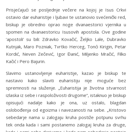
Prisjećajući se posljednje večere na kojoj je Isus Crkvi
ostavio dar euharistije i ljubavi te ustanovio svećenički red,
biskup je obredno oprao noge dvanaestorici vjernika u
spomen na dvanaestoricu Isusovih apostola. Ove godine
‘apostoli’ su bili: Zdravko Kovačić, Željko Lale, Dubravko
Kutnjak, Maro Pozniak, Tvrtko Herceg, Tonći Kirigin, Petar
Kordić, Neven Zečević, Igor Đanić, Miljenko Mračić, Filko
Kačić i Pero Bajurin.
Slavimo ustanovljenje euharistije, kazao je biskup te
nastavio kako slaviti euharistiju nije moguće bez
spremnosti na služenje. „Euharistija je životna stvarnost
izlaska iz sebe i raspoloživosti drugome“, istaknuo je biskup
opisujući nadalje kako je ona, uz ostalo, blagdan
oslobođenja od egoizma i navezanosti na sebe. „Kristovo
sebedarje nama u zalogaju kruha postiže potpunu svrhu
tek onda kada i sami postanemo zalogaj kruha za druge,