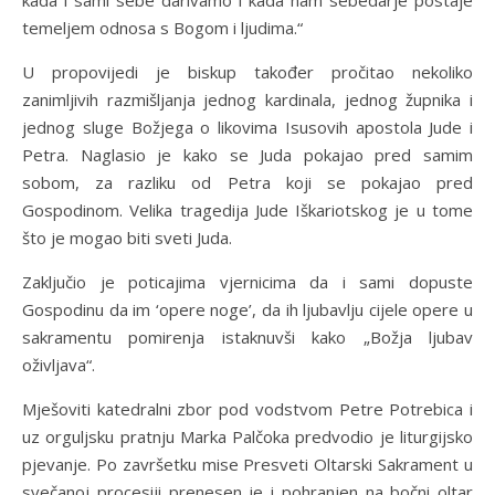
kada i sami sebe darivamo i kada nam sebedarje postaje
temeljem odnosa s Bogom i ljudima.“
U propovijedi je biskup također pročitao nekoliko
zanimljivih razmišljanja jednog kardinala, jednog župnika i
jednog sluge Božjega o likovima Isusovih apostola Jude i
Petra. Naglasio je kako se Juda pokajao pred samim
sobom, za razliku od Petra koji se pokajao pred
Gospodinom. Velika tragedija Jude Iškariotskog je u tome
što je mogao biti sveti Juda.
Zaključio je poticajima vjernicima da i sami dopuste
Gospodinu da im ‘opere noge’, da ih ljubavlju cijele opere u
sakramentu pomirenja istaknuvši kako „Božja ljubav
oživljava“.
Mješoviti katedralni zbor pod vodstvom Petre Potrebica i
uz orguljsku pratnju Marka Palčoka predvodio je liturgijsko
pjevanje. Po završetku mise Presveti Oltarski Sakrament u
svečanoj procesiji prenesen je i pohranjen na bočni oltar