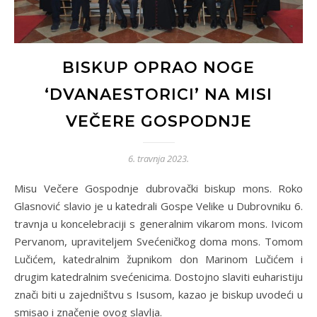
BISKUP OPRAO NOGE
‘DVANAESTORICI’ NA MISI
VEČERE GOSPODNJE
6. travnja 2023.
Misu Večere Gospodnje dubrovački biskup mons. Roko
Glasnović slavio je u katedrali Gospe Velike u Dubrovniku 6.
travnja u koncelebraciji s generalnim vikarom mons. Ivicom
Pervanom, upraviteljem Svećeničkog doma mons. Tomom
Lučićem, katedralnim župnikom don Marinom Lučićem i
drugim katedralnim svećenicima. Dostojno slaviti euharistiju
znači biti u zajedništvu s Isusom, kazao je biskup uvodeći u
smisao i značenje ovog slavlja.