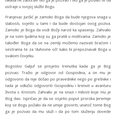
nikada ne zaboravi tko ga je pozvao i tko ga je poslao te da
ustraje u svojoj službi Bogu.
Franjevac Jurišić je zamolio Boga da bude njegova snaga u
slabosti, svjetlo u tami i da bude dostojan ovog poziva.
Zamolio je Boga da vodi Božji narod ka spasenju. Zahvalio
je na svim ljudima koji su ga pratili u molitvama. Zamolio je
također Boga da se na zemlji možemo nazivati braćom i
sestrama te za ‘duhovne oči’ kako bi prepoznavali Boga u
svakom čovjeku.
Bogoslov Galjuf se prisjetio trenutka kada ga je Bog
pozvao. Tražio je odgovor od Gospodina, a on mu je
odgovorio da nije došao po pravednike nego po grešnike i
tada je odlučio odgovoriti Gospodinu i krenuti u avanturu
života s Kristom. Zahvalio je na snazi i milosti koje mu je
Bog dao. Ispričao je da se osjetio poput proroka Jeremije
koji se Bogu požalio da ne umije govoriti, unatoč tome Bog
ga je pozvao da mu služi i da po tom služenju dovede