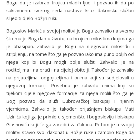
Bogu da je izabrao trojicu mladih ljudi i pozvao ih da po
sakramentu svetog reda nastave kroz đakonsku službu
slijediti djelo Božjih ruku.
Bogoslov Markić u svojoj molitvi je Bogu zahvalio na svemu
što mu je Bog dao u životu, na brojnim milostima kojima ga
je obasipao. Zahvalio je Bogu na njegovom milosrđu i
strpljenju, na tome što ga je pozvao iako ima puno boljih od
njega koji bi Bogu mogli bolje služiti. Zahvalio je na
roditeljima i na braći i na cijeloj obitelji. Također je zahvalio
na prijateljima, odgojiteljima i onima koji su sudjelovali u
njegovoj formaciji. Posebno je zahvalio onima koji su
tijekom cijele njegove formacije za njega molili što ga je
Bog pozvao da služi Dubrovačkoj biskupiji i njenim
vjernicima. Zahvalio je također prijašnjem biskupu Mati
Uziniću koji ga je primio u sjemenište i bogosloviju i biskupu
Glasnoviću koji će ga zarediti za đakona. Potom je u svojoj
molitvi stavio svoj đakonat u Božje ruke i zamolio Boga da