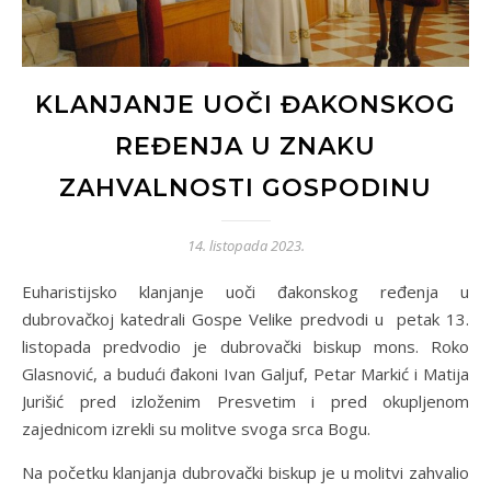
KLANJANJE UOČI ĐAKONSKOG
REĐENJA U ZNAKU
ZAHVALNOSTI GOSPODINU
14. listopada 2023.
Euharistijsko klanjanje uoči đakonskog ređenja u
dubrovačkoj katedrali Gospe Velike predvodi u petak 13.
listopada predvodio je dubrovački biskup mons. Roko
Glasnović, a budući đakoni Ivan Galjuf, Petar Markić i Matija
Jurišić pred izloženim Presvetim i pred okupljenom
zajednicom izrekli su molitve svoga srca Bogu.
Na početku klanjanja dubrovački biskup je u molitvi zahvalio