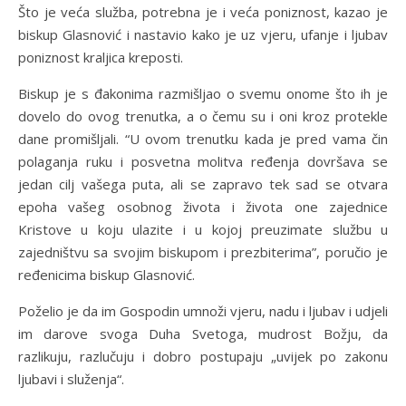
Što je veća služba, potrebna je i veća poniznost, kazao je
biskup Glasnović i nastavio kako je uz vjeru, ufanje i ljubav
poniznost kraljica kreposti.
Biskup je s đakonima razmišljao o svemu onome što ih je
dovelo do ovog trenutka, a o čemu su i oni kroz protekle
dane promišljali. “U ovom trenutku kada je pred vama čin
polaganja ruku i posvetna molitva ređenja dovršava se
jedan cilj vašega puta, ali se zapravo tek sad se otvara
epoha vašeg osobnog života i života one zajednice
Kristove u koju ulazite i u kojoj preuzimate službu u
zajedništvu sa svojim biskupom i prezbiterima”, poručio je
ređenicima biskup Glasnović.
Poželio je da im Gospodin umnoži vjeru, nadu i ljubav i udjeli
im darove svoga Duha Svetoga, mudrost Božju, da
razlikuju, razlučuju i dobro postupaju „uvijek po zakonu
ljubavi i služenja“.