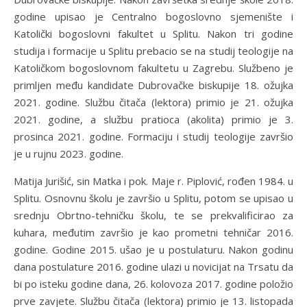
godine upisao je Centralno bogoslovno sjemenište i
Katolički bogoslovni fakultet u Splitu. Nakon tri godine
studija i formacije u Splitu prebacio se na studij teologije na
Katoličkom bogoslovnom fakultetu u Zagrebu. Službeno je
primljen među kandidate Dubrovačke biskupije 18. ožujka
2021. godine. Službu čitača (lektora) primio je 21. ožujka
2021. godine, a službu pratioca (akolita) primio je 3.
prosinca 2021. godine. Formaciju i studij teologije završio
je u rujnu 2023. godine.
Matija Jurišić, sin Matka i pok. Maje r. Piplović, rođen 1984. u
Splitu. Osnovnu školu je završio u Splitu, potom se upisao u
srednju Obrtno-tehničku školu, te se prekvalificirao za
kuhara, međutim završio je kao prometni tehničar 2016.
godine. Godine 2015. ušao je u postulaturu. Nakon godinu
dana postulature 2016. godine ulazi u novicijat na Trsatu da
bi po isteku godine dana, 26. kolovoza 2017. godine položio
prve zavjete. Službu čitača (lektora) primio je 13. listopada