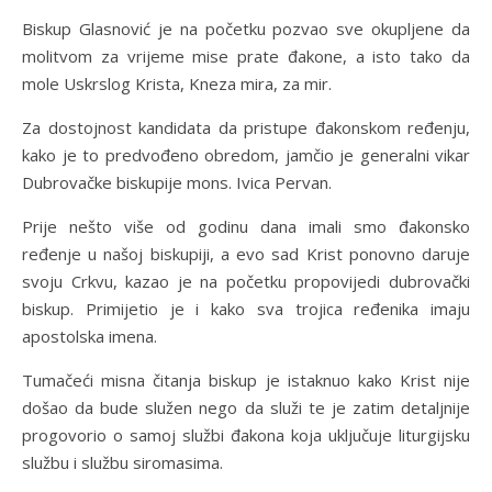
Biskup Glasnović je na početku pozvao sve okupljene da
molitvom za vrijeme mise prate đakone, a isto tako da
mole Uskrslog Krista, Kneza mira, za mir.
Za dostojnost kandidata da pristupe đakonskom ređenju,
kako je to predvođeno obredom, jamčio je generalni vikar
Dubrovačke biskupije mons. Ivica Pervan.
Prije nešto više od godinu dana imali smo đakonsko
ređenje u našoj biskupiji, a evo sad Krist ponovno daruje
svoju Crkvu, kazao je na početku propovijedi dubrovački
biskup. Primijetio je i kako sva trojica ređenika imaju
apostolska imena.
Tumačeći misna čitanja biskup je istaknuo kako Krist nije
došao da bude služen nego da služi te je zatim detaljnije
progovorio o samoj službi đakona koja uključuje liturgijsku
službu i službu siromasima.