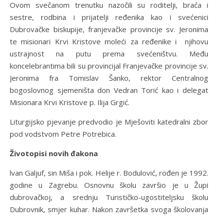
Ovom svečanom trenutku nazočili su roditelji, braća i
sestre, rodbina i prijatelji ređenika kao i svećenici
Dubrovačke biskupije, franjevačke provincije sv. Jeronima
te misionari Krvi Kristove moleći za ređenike i njihovu
ustrajnost na putu prema svećeništvu. Među
koncelebrantima bili su provincijal Franjevačke provincije sv.
Jeronima fra Tomislav Šanko, rektor Centralnog
bogoslovnog sjemeništa don Vedran Torić kao i delegat
Misionara Krvi Kristove p. Ilija Grgić.
Liturgijsko pjevanje predvodio je Mješoviti katedralni zbor
pod vodstvom Petre Potrebica.
Životopisi novih đakona
lvan Galjuf, sin Miša i pok. Helije r. Bodulović, rođen je 1992.
godine u Zagrebu. Osnovnu školu završio je u Župi
dubrovačkoj, a srednju Turističko-ugostiteljsku školu
Dubrovnik, smjer kuhar. Nakon završetka svoga školovanja