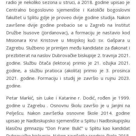
radio je nekoliko sezona u struci, a 2018. godine upisao je
Centralno bogoslovno sjemenište i Katolički bogoslovni
fakultet u Splitu gdje je proveo dvije godine studija. Nakon
završene dvije godine prebacio se u Zagreb na Institut
Družbe lsusove (Jordanovac), a formaciju je nastavio kod
Misionara Krvi Kristove u Misijskoj kući sv. Gašpara u
Zagrebu. Službeno je primljen među kandidate za đakonat i
prezbiterat na naslov Dubrovačke biskupije 2. travnja 2021.
godine. Službu čitača (lektora) primio je 21. ožujka 2021.
godine, a službu pratioca (akolita) primio je 3. prosinca
2021. godine. Formaciju i studij je završio u rujnu 2023.
godine.
Petar Markić, sin Luke i Katarine r. Dodić, rođen je 1999.
godine u Zagrebu . Osnovnu školu završio je u Janjini na
Pelješcu. Nakon završetka osnovne škole 2014. godine
upisao je Nadbiskupsko sjemenište u Splitu i Nadbiskupijsku
klasičnu gimnaziju “Don Frane Bulić” u Splitu kao kandidat
Dubrovačke biskupije. Nakon završetka srednje škole 2018.