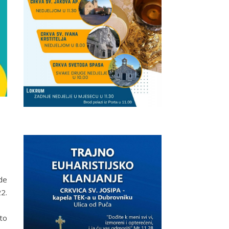
ade
2.
eto