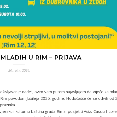
LADIH U RIM – PRIJAVA
20. rujna 2024.
 za oživljavanje nade“, ovim Vam putem najavljujem da Vijeće za ml
 Rim povodom Jubileja 2025. godine. Hodočašće će se odviti od 2
 praznika.
jersku i kulturnu baštinu grada Rima, posjetiti Asiz, Casciu I Lor