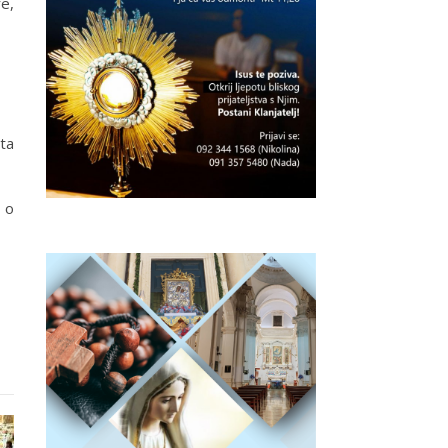
re,
ta
 o