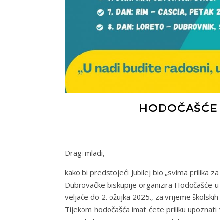
HODOČAŠĆE M
Dragi mladi,
kako bi predstojeći Jubilej bio „svima prilika
Dubrovačke biskupije organizira Hodočašće u
veljače do 2. ožujka 2025., za vrijeme školskih
Tijekom hodočašća imat ćete priliku upoznati v