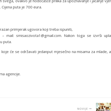
h svega, ovakvo je hodočašće prilika za upoznavanje i jačanje vje
 Cijena puta je 700 eura.
azan primjerak ugovora koji treba ispuniti,
a e – mail: smisaozivota1@gmail.com. Nakon toga se izvrši upla
u puta.
, koje će se održavati jedanput mjesečno na misama za mlade, a
ima agencije.
NOVIJE