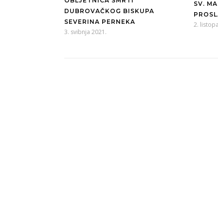
OBLJETNICA SMRTI
SV. M
DUBROVAČKOG BISKUPA
PROSL
SEVERINA PERNEKA
2. listo
3. svibnja 2021.