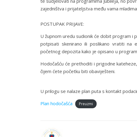
te sudjelovati na programima Jubileja, no povr
zajedništva i prijateljstva među vama mladima.
POSTUPAK PRIJAVE:
U župnom uredu sudionik će dobit program i pr
potpisati skenirano ili poslikano vratiti n
početnog depozita kako je opisano u program
Hodočašću će prethoditi i prigodne kateheze
čijem ćete početku biti obaviješteni.
U prilogu se nalaze plan puta s kontakt podac
Plan hodočašća
Preuzmi