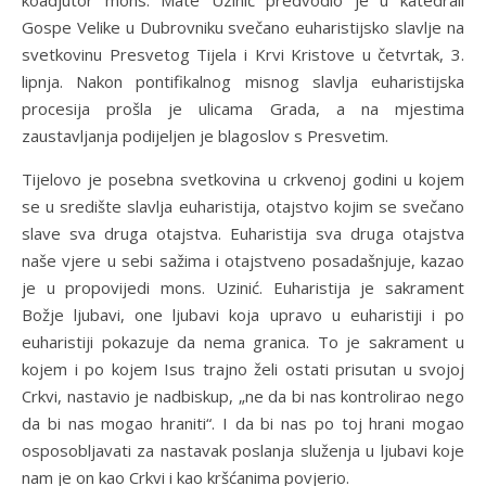
koadjutor mons. Mate Uzinić predvodio je u katedrali
Gospe Velike u Dubrovniku svečano euharistijsko slavlje na
svetkovinu Presvetog Tijela i Krvi Kristove u četvrtak, 3.
lipnja. Nakon pontifikalnog misnog slavlja euharistijska
procesija prošla je ulicama Grada, a na mjestima
zaustavljanja podijeljen je blagoslov s Presvetim.
Tijelovo je posebna svetkovina u crkvenoj godini u kojem
se u središte slavlja euharistija, otajstvo kojim se svečano
slave sva druga otajstva. Euharistija sva druga otajstva
naše vjere u sebi sažima i otajstveno posadašnjuje, kazao
je u propovijedi mons. Uzinić. Euharistija je sakrament
Božje ljubavi, one ljubavi koja upravo u euharistiji i po
euharistiji pokazuje da nema granica. To je sakrament u
kojem i po kojem Isus trajno želi ostati prisutan u svojoj
Crkvi, nastavio je nadbiskup, „ne da bi nas kontrolirao nego
da bi nas mogao hraniti“. I da bi nas po toj hrani mogao
osposobljavati za nastavak poslanja služenja u ljubavi koje
nam je on kao Crkvi i kao kršćanima povjerio.