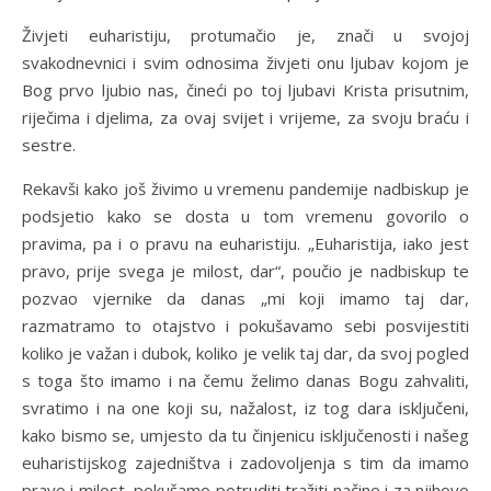
Živjeti euharistiju, protumačio je, znači u svojoj
svakodnevnici i svim odnosima živjeti onu ljubav kojom je
Bog prvo ljubio nas, čineći po toj ljubavi Krista prisutnim,
riječima i djelima, za ovaj svijet i vrijeme, za svoju braću i
sestre.
Rekavši kako još živimo u vremenu pandemije nadbiskup je
podsjetio kako se dosta u tom vremenu govorilo o
pravima, pa i o pravu na euharistiju. „Euharistija, iako jest
pravo, prije svega je milost, dar“, poučio je nadbiskup te
pozvao vjernike da danas „mi koji imamo taj dar,
razmatramo to otajstvo i pokušavamo sebi posvijestiti
koliko je važan i dubok, koliko je velik taj dar, da svoj pogled
s toga što imamo i na čemu želimo danas Bogu zahvaliti,
svratimo i na one koji su, nažalost, iz tog dara isključeni,
kako bismo se, umjesto da tu činjenicu isključenosti i našeg
euharistijskog zajedništva i zadovoljenja s tim da imamo
pravo i milost, pokušamo potruditi tražiti načine i za njihovo