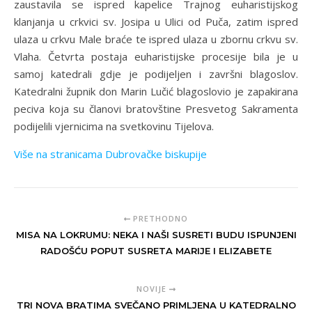
zaustavila se ispred kapelice Trajnog euharistijskog
klanjanja u crkvici sv. Josipa u Ulici od Puča, zatim ispred
ulaza u crkvu Male braće te ispred ulaza u zbornu crkvu sv.
Vlaha. Četvrta postaja euharistijske procesije bila je u
samoj katedrali gdje je podijeljen i završni blagoslov.
Katedralni župnik don Marin Lučić blagoslovio je zapakirana
peciva koja su članovi bratovštine Presvetog Sakramenta
podijelili vjernicima na svetkovinu Tijelova.
Više na stranicama Dubrovačke biskupije
PRETHODNO
MISA NA LOKRUMU: NEKA I NAŠI SUSRETI BUDU ISPUNJENI
RADOŠĆU POPUT SUSRETA MARIJE I ELIZABETE
NOVIJE
TRI NOVA BRATIMA SVEČANO PRIMLJENA U KATEDRALNO