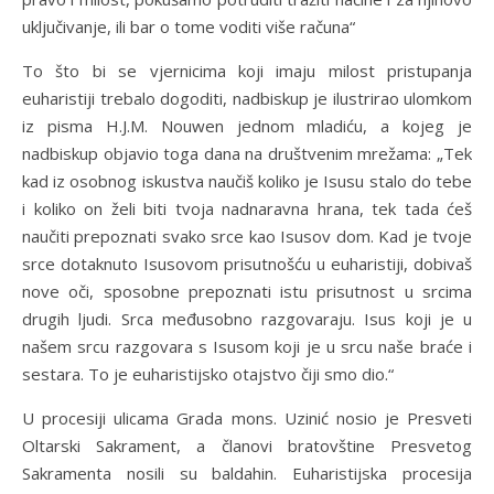
uključivanje, ili bar o tome voditi više računa“
To što bi se vjernicima koji imaju milost pristupanja
euharistiji trebalo dogoditi, nadbiskup je ilustrirao ulomkom
iz pisma H.J.M. Nouwen jednom mladiću, a kojeg je
nadbiskup objavio toga dana na društvenim mrežama: „Tek
kad iz osobnog iskustva naučiš koliko je Isusu stalo do tebe
i koliko on želi biti tvoja nadnaravna hrana, tek tada ćeš
naučiti prepoznati svako srce kao Isusov dom. Kad je tvoje
srce dotaknuto Isusovom prisutnošću u euharistiji, dobivaš
nove oči, sposobne prepoznati istu prisutnost u srcima
drugih ljudi. Srca međusobno razgovaraju. Isus koji je u
našem srcu razgovara s Isusom koji je u srcu naše braće i
sestara. To je euharistijsko otajstvo čiji smo dio.“
U procesiji ulicama Grada mons. Uzinić nosio je Presveti
Oltarski Sakrament, a članovi bratovštine Presvetog
Sakramenta nosili su baldahin. Euharistijska procesija