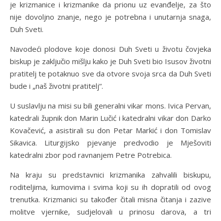
je krizmanice i krizmanike da prionu uz evanđelje, za što
nije dovoljno znanje, nego je potrebna i unutarnja snaga,
Duh Sveti.
Navodeći plodove koje donosi Duh Sveti u životu čovjeka
biskup je zaključio mišlju kako je Duh Sveti bio Isusov životni
pratitelj te potaknuo sve da otvore svoja srca da Duh Sveti
bude i „naš životni pratitelj“.
U suslavlju na misi su bili generalni vikar mons. Ivica Pervan,
katedrali župnik don Marin Lučić i katedralni vikar don Darko
Kovačević, a asistirali su don Petar Markić i don Tomislav
Sikavica. Liturgijsko pjevanje predvodio je Mješoviti
katedralni zbor pod ravnanjem Petre Potrebica.
Na kraju su predstavnici krizmanika zahvalili biskupu,
roditeljima, kumovima i svima koji su ih dopratili od ovog
trenutka. Krizmanici su također čitali misna čitanja i zazive
molitve vjernike, sudjelovali u prinosu darova, a tri