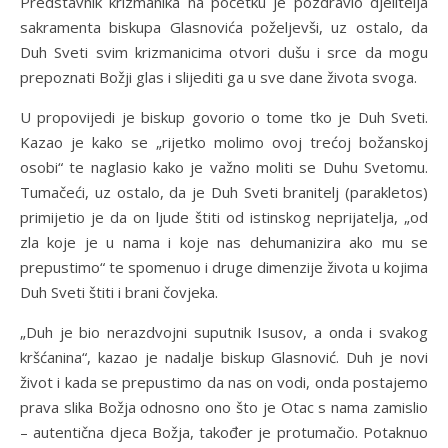
Predstavnik krizmanika na početku je pozdravio djelitelja
sakramenta biskupa Glasnovića poželjevši, uz ostalo, da
Duh Sveti svim krizmanicima otvori dušu i srce da mogu
prepoznati Božji glas i slijediti ga u sve dane života svoga.
U propovijedi je biskup govorio o tome tko je Duh Sveti.
Kazao je kako se „rijetko molimo ovoj trećoj božanskoj
osobi“ te naglasio kako je važno moliti se Duhu Svetomu.
Tumačeći, uz ostalo, da je Duh Sveti branitelj (parakletos)
primijetio je da on ljude štiti od istinskog neprijatelja, „od
zla koje je u nama i koje nas dehumanizira ako mu se
prepustimo“ te spomenuo i druge dimenzije života u kojima
Duh Sveti štiti i brani čovjeka.
„Duh je bio nerazdvojni suputnik Isusov, a onda i svakog
kršćanina“, kazao je nadalje biskup Glasnović. Duh je novi
život i kada se prepustimo da nas on vodi, onda postajemo
prava slika Božja odnosno ono što je Otac s nama zamislio
– autentična djeca Božja, također je protumačio. Potaknuo