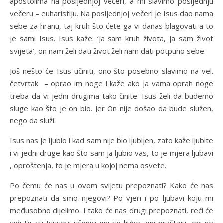
apostolima na posljednjoj večeri, a mi slavimo posljednju
večeru – euharistiju. Na posljednjoj večeri je Isus dao nama
sebe za hranu, taj kruh što ćete ga vi danas blagovati a to
je sami Isus. Isus kaže: ‘ja sam kruh života, ja sam život
svijeta’, on nam želi dati život želi nam dati potpuno sebe.
Još nešto će Isus učiniti, ono što posebno slavimo na vel.
četvrtak – oprao im noge i kaže ako ja vama oprah noge
treba da vi jedni drugima tako činite. Isus želi da budemo
sluge kao što je on bio. Jer On nije došao da bude služen,
nego da služi.
Isus nas je ljubio i kad sam nije bio ljubljen, zato kaže ljubite
i vi jedni druge kao što sam ja ljubio vas, to je mjera ljubavi
, oproštenja, to je mjera u kojoj nema osvete.
Po čemu će nas u ovom svijetu prepoznati? Kako će nas
prepoznati da smo njegovi? Po vjeri i po ljubavi koju mi
međusobno dijelimo. I tako će nas drugi prepoznati, reći će
vidi to su Isusovi učenici oni se ljube, oni praštaju, oni ne