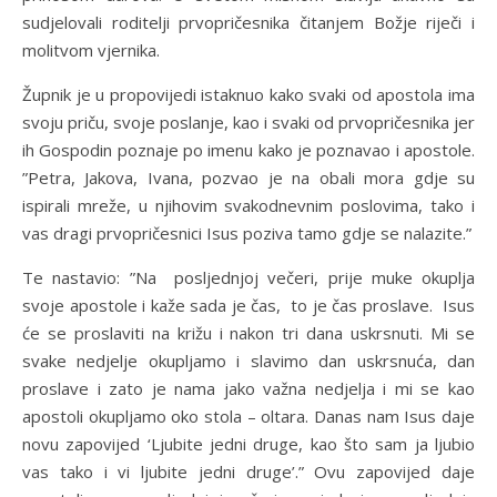
sudjelovali roditelji prvopričesnika čitanjem Božje riječi i
molitvom vjernika.
Župnik je u propovijedi istaknuo kako svaki od apostola ima
svoju priču, svoje poslanje, kao i svaki od prvopričesnika jer
ih Gospodin poznaje po imenu kako je poznavao i apostole.
”Petra, Jakova, Ivana, pozvao je na obali mora gdje su
ispirali mreže, u njihovim svakodnevnim poslovima, tako i
vas dragi prvopričesnici Isus poziva tamo gdje se nalazite.”
Te nastavio: ”Na posljednjoj večeri, prije muke okuplja
svoje apostole i kaže sada je čas, to je čas proslave. Isus
će se proslaviti na križu i nakon tri dana uskrsnuti. Mi se
svake nedjelje okupljamo i slavimo dan uskrsnuća, dan
proslave i zato je nama jako važna nedjelja i mi se kao
apostoli okupljamo oko stola – oltara. Danas nam Isus daje
novu zapovijed ‘Ljubite jedni druge, kao što sam ja ljubio
vas tako i vi ljubite jedni druge’.” Ovu zapovijed daje