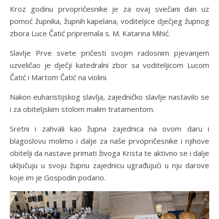
Kroz godinu prvopričesnike je za ovaj svečani dan uz
pomoć župnika, župnih kapelana, voditeljice dječjeg župnog
zbora Luce Čatić pripremala s. M. Katarina Mihić.
Slavlje Prve svete pričesti svojim radosnim pjevanjem
uzveličao je dječji katedralni zbor sa voditeljicom Lucom
Čatić i Martom Čatić na violini.
Nakon euharistijskog slavlja, zajedničko slavlje nastavilo se
i za obiteljskim stolom malim tratamentom.
Sretni i zahvali kao župna zajednica na ovom daru i
blagoslovu molimo i dalje za naše prvopričesnike i njihove
obitelji da nastave primati živoga Krista te aktivno se i dalje
uključuju u svoju župnu zajednicu ugrađujući u nju darove
koje im je Gospodin podario.