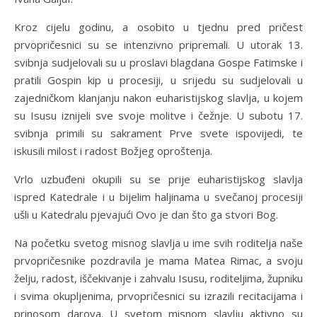
Kroz cijelu godinu, a osobito u tjednu pred pričest
prvopričesnici su se intenzivno pripremali. U utorak 13.
svibnja sudjelovali su u proslavi blagdana Gospe Fatimske i
pratili Gospin kip u procesiji, u srijedu su sudjelovali u
zajedničkom klanjanju nakon euharistijskog slavlja, u kojem
su Isusu iznijeli sve svoje molitve i čežnje. U subotu 17.
svibnja primili su sakrament Prve svete ispovijedi, te
iskusili milost i radost Božjeg oproštenja.
Vrlo uzbuđeni okupili su se prije euharistijskog slavlja
ispred Katedrale i u bijelim haljinama u svečanoj procesiji
ušli u Katedralu pjevajući Ovo je dan što ga stvori Bog.
Na početku svetog misnog slavlja u ime svih roditelja naše
prvopričesnike pozdravila je mama Matea Rimac, a svoju
želju, radost, iščekivanje i zahvalu Isusu, roditeljima, župniku
i svima okupljenima, prvopričesnici su izrazili recitacijama i
prinosom darova. U svetom misnom slavlju aktivno su