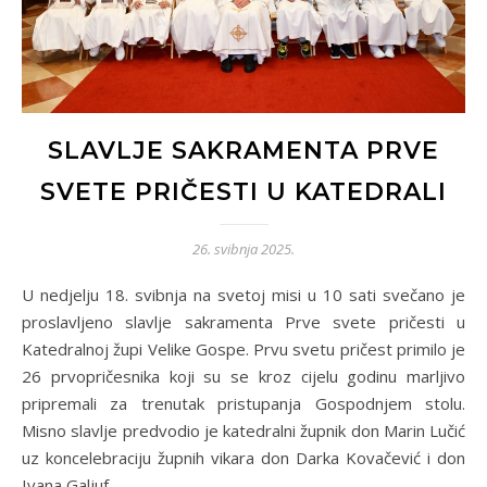
SLAVLJE SAKRAMENTA PRVE
SVETE PRIČESTI U KATEDRALI
26. svibnja 2025.
U nedjelju 18. svibnja na svetoj misi u 10 sati svečano je
proslavljeno slavlje sakramenta Prve svete pričesti u
Katedralnoj župi Velike Gospe. Prvu svetu pričest primilo je
26 prvopričesnika koji su se kroz cijelu godinu marljivo
pripremali za trenutak pristupanja Gospodnjem stolu.
Misno slavlje predvodio je katedralni župnik don Marin Lučić
uz koncelebraciju župnih vikara don Darka Kovačević i don
Ivana Galjuf.