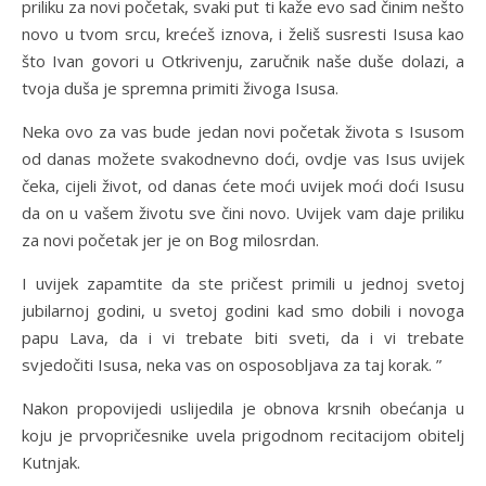
priliku za novi početak, svaki put ti kaže evo sad činim nešto
novo u tvom srcu, krećeš iznova, i želiš susresti Isusa kao
što Ivan govori u Otkrivenju, zaručnik naše duše dolazi, a
tvoja duša je spremna primiti živoga Isusa.
Neka ovo za vas bude jedan novi početak života s Isusom
od danas možete svakodnevno doći, ovdje vas Isus uvijek
čeka, cijeli život, od danas ćete moći uvijek moći doći Isusu
da on u vašem životu sve čini novo. Uvijek vam daje priliku
za novi početak jer je on Bog milosrdan.
I uvijek zapamtite da ste pričest primili u jednoj svetoj
jubilarnoj godini, u svetoj godini kad smo dobili i novoga
papu Lava, da i vi trebate biti sveti, da i vi trebate
svjedočiti Isusa, neka vas on osposobljava za taj korak. ”
Nakon propovijedi uslijedila je obnova krsnih obećanja u
koju je prvopričesnike uvela prigodnom recitacijom obitelj
Kutnjak.