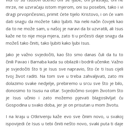
mrze, ne uzvraćaju istom mjerom, oni su posebni, tako i vi
dragi prvopričesnici, primit ćete tijelo Kristovo, i on će vam
dati snagu da možete tako ljubiti. Na neki način čovjek kao
da to ne može sam, u našoj je naravi da bi uzvratili, ali Isus
kaže ne to nije moja mjera, zato ti u pričesti daje snagu da
možeš tako činiti, tako ljubiti kako ljubi Isus.
Jako je važno svjedočiti, kao što smo danas čuli da tu to
činili Pavao i Barnaba kada su obilazili i bodrili učenike. Važno
je svjedočiti što ti je Isus sve napravio, što će ti Isus cijeli
tvoj život raditi. Na tom sve u treba zahvaljivati, zato mi
dolazimo svake nedjelje, prebiremo u srcu sve što je bilo,
donosimo to Isusu na oltar. Svjedočimo svojim životom što
je Isus učinio i zato možemo pjevati blagoslivljat ću
Gospodina u svako doba, jer je on prisutan u mom životu.
I na kraju u Otkrivenju kaže evo sve činim novo, u svakoj
ispovijedi će Isus u tebi činiti nešto novo, svaki puta ti daje