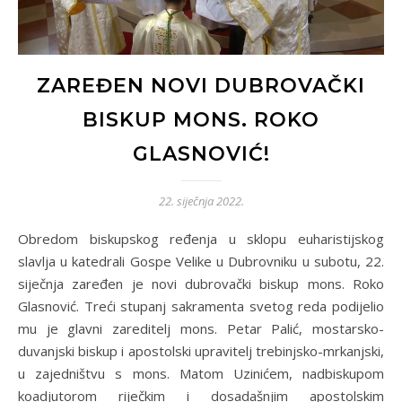
ZAREĐEN NOVI DUBROVAČKI
BISKUP MONS. ROKO
GLASNOVIĆ!
22. siječnja 2022.
Obredom biskupskog ređenja u sklopu euharistijskog
slavlja u katedrali Gospe Velike u Dubrovniku u subotu, 22.
siječnja zaređen je novi dubrovački biskup mons. Roko
Glasnović. Treći stupanj sakramenta svetog reda podijelio
mu je glavni zareditelj mons. Petar Palić, mostarsko-
duvanjski biskup i apostolski upravitelj trebinjsko-mrkanjski,
u zajedništvu s mons. Matom Uzinićem, nadbiskupom
koadjutorom riječkim i dosadašnjim apostolskim