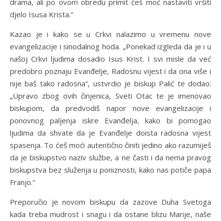
drama, ali po ovom obredu primit ćeš moć nastaviti vršiti
djelo Isusa Krista.“
Kazao je i kako se u Crkvi nalazimo u vremenu nove
evangelizacije i sinodalnog hoda. „Ponekad izgleda da je i u
našoj Crkvi ljudima dosadio Isus Krist. I svi misle da već
predobro poznaju Evanđelje, Radosnu vijest i da ona više i
nije baš tako radosna“, ustvrdio je biskup Palić te dodao:
„Upravo zbog ovih činjenica, Sveti Otac te je imenovao
biskupom, da predvodiš napor nove evangelizacije i
ponovnog paljenja iskre Evanđelja, kako bi pomogao
ljudima da shvate da je Evanđelje doista radosna vijest
spasenja. To ćeš moći autentično činiti jedino ako razumiješ
da je biskupstvo naziv službe, a ne časti i da nema pravog
biskupstva bez služenja u poniznosti, kako nas potiče papa
Franjo.“
Preporučio je novom biskupu da zazove Duha Svetoga
kada treba mudrost i snagu i da ostane blizu Marije, naše