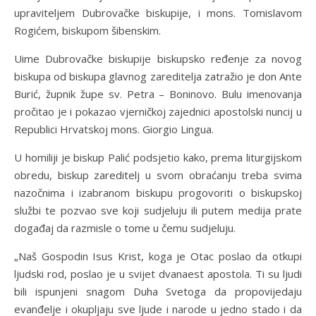
upraviteljem Dubrovačke biskupije, i mons. Tomislavom
Rogićem, biskupom šibenskim.
Uime Dubrovačke biskupije biskupsko ređenje za novog
biskupa od biskupa glavnog zareditelja zatražio je don Ante
Burić, župnik župe sv. Petra – Boninovo. Bulu imenovanja
pročitao je i pokazao vjerničkoj zajednici apostolski nuncij u
Republici Hrvatskoj mons. Giorgio Lingua.
U homiliji je biskup Palić podsjetio kako, prema liturgijskom
obredu, biskup zareditelj u svom obraćanju treba svima
nazočnima i izabranom biskupu progovoriti o biskupskoj
službi te pozvao sve koji sudjeluju ili putem medija prate
događaj da razmisle o tome u čemu sudjeluju.
„Naš Gospodin Isus Krist, koga je Otac poslao da otkupi
ljudski rod, poslao je u svijet dvanaest apostola. Ti su ljudi
bili ispunjeni snagom Duha Svetoga da propovijedaju
evanđelje i okupljaju sve ljude i narode u jedno stado i da