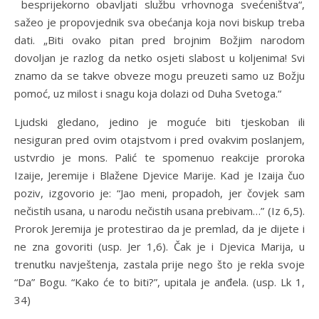
besprijekorno obavljati službu vrhovnoga svećeništva“,
sažeo je propovjednik sva obećanja koja novi biskup treba
dati. „Biti ovako pitan pred brojnim Božjim narodom
dovoljan je razlog da netko osjeti slabost u koljenima! Svi
znamo da se takve obveze mogu preuzeti samo uz Božju
pomoć, uz milost i snagu koja dolazi od Duha Svetoga.“
Ljudski gledano, jedino je moguće biti tjeskoban ili
nesiguran pred ovim otajstvom i pred ovakvim poslanjem,
ustvrdio je mons. Palić te spomenuo reakcije proroka
Izaije, Jeremije i Blažene Djevice Marije. Kad je Izaija čuo
poziv, izgovorio je: “Jao meni, propadoh, jer čovjek sam
nečistih usana, u narodu nečistih usana prebivam…” (Iz 6,5).
Prorok Jeremija je protestirao da je premlad, da je dijete i
ne zna govoriti (usp. Jer 1,6). Čak je i Djevica Marija, u
trenutku navještenja, zastala prije nego što je rekla svoje
“Da” Bogu. “Kako će to biti?”, upitala je anđela. (usp. Lk 1,
34)