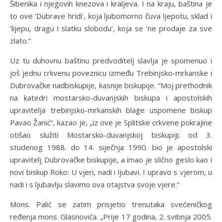
Šibenika i njegovih knezova i kraljeva. I na kraju, baština je
to ove ‘Dubrave hridi’, koja ljubomorno čuva ljepotu, sklad i
‘lijepu, dragu i slatku slobodu’, koja se ‘ne prodaje za sve
zlato.“
Uz tu duhovnu baštinu predvoditelj slavlja je spomenuo i
još jednu crkvenu poveznicu između Trebinjsko-mrkanske i
Dubrovačke nadbiskupije, kasnije biskupije. “Moj prethodnik
na katedri mostarsko-duvanjskih biskupa i apostolskih
upravitelja trebinjsko-mrkanskih blage uspomene biskup
Pavao Žanić“, kazao je, „iz ove je Splitske crkvene pokrajine
otišao služiti Mostarsko-duvanjskoj biskupiji; od 3.
studenog 1988. do 14. siječnja 1990. bio je apostolski
upravitelj Dubrovačke biskupije, a imao je slično geslo kao i
novi biskup Roko: U vjeri, nadi i ljubavi. I upravo s vjerom, u
nadi i s ljubavlju slavimo ova otajstva svoje vjere.“
Mons. Palić se zatim prisjetio trenutaka svećeničkog
ređenja mons. Glasnovića. „Prije 17 godina, 2. svibnja 2005.