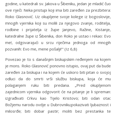
godine, u katedrali sv. Jakova u Šibeniku, jedan je mladić čuo
ove riječi: Neka pristupi koji ima biti zaređen za prezbitera:
Roko Glasnović. Uz okupljene svoje kolege iz bogoslovije,
mnogih vjernika koji su molili za njegovo zvanje, roditelja,
rodbine i prijatelja iz župe Janjevo, Ražine, Kistanje,
katedralne župe iz Šibenika, don Roko je ustao i rekao: Evo
me!, odgovarajući u srcu riječima jednoga od mnogih
pozvanih: Evo me, mene pošalji!’“ (Iz 6,8)
Povezao je to s današnjim biskupskim ređenjem na kojem
je mons. Roko Glasnović ponovno istupio, ovaj put da bude
zaređen za biskupa i na kojem će uskoro biti pitan o svojoj
odluci da do smrti vrši službu biskupa, koja će mu
polaganjem ruku biti predana. „Pred okupljenom
zajednicom vjernika odgovorit će na pitanje je li spreman:
izgrađivati Crkvu kao Tijelo Kristovo; biti odan otac
Božjemu narodu ovdje u Dubrovniku;pokazivati ljubaznost i
milosrđe; biti dobar pastir; moliti bez prestanka te