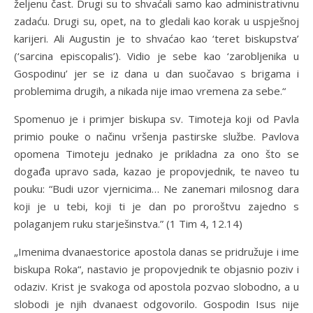
željenu čast. Drugi su to shvaćali samo kao administrativnu
zadaću. Drugi su, opet, na to gledali kao korak u uspješnoj
karijeri. Ali Augustin je to shvaćao kao ‘teret biskupstva’
(‘sarcina episcopalis’). Vidio je sebe kao ‘zarobljenika u
Gospodinu’ jer se iz dana u dan suočavao s brigama i
problemima drugih, a nikada nije imao vremena za sebe.“
Spomenuo je i primjer biskupa sv. Timoteja koji od Pavla
primio pouke o načinu vršenja pastirske službe. Pavlova
opomena Timoteju jednako je prikladna za ono što se
događa upravo sada, kazao je propovjednik, te naveo tu
pouku: “Budi uzor vjernicima… Ne zanemari milosnog dara
koji je u tebi, koji ti je dan po proroštvu zajedno s
polaganjem ruku starješinstva.” (1 Tim 4, 12.14)
„Imenima dvanaestorice apostola danas se pridružuje i ime
biskupa Roka“, nastavio je propovjednik te objasnio poziv i
odaziv. Krist je svakoga od apostola pozvao slobodno, a u
slobodi je njih dvanaest odgovorilo. Gospodin Isus nije