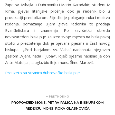
župe sv. Mihajla u Dubrovniku i Mario Karadakić, student iz
Rima, pjevali litanijske prošnje dok je ređenik bio u
prostraciji pred oltarom. Slijedilo je polaganje ruku i molitva
ređenja, pomazanje uljem glave ređenika te predaja
Evanđelistara i znamenja. Po završetku obreda
novozaređeni biskup je zauzeo svoje mjesto na biskupskoj
stolici u prezbiteriju dok je pjevana pjesma u čast novog
biskupa „Pod barjakom sv. Vlaha“ nadahnuta njegovim
geslom „Vjera, nada i ljubav“. Riječi pjesme napisao je don
Ante Mateljan, a uglazbio ih je mons. Šime Marović.
Preuzeto sa stranica dubrovačke biskupije
PRETHODNO
PROPOVIJED MONS. PETRA PALIĆA NA BISKUPSKOM
REĐENJU MONS. ROKA GLASNOVIĆA