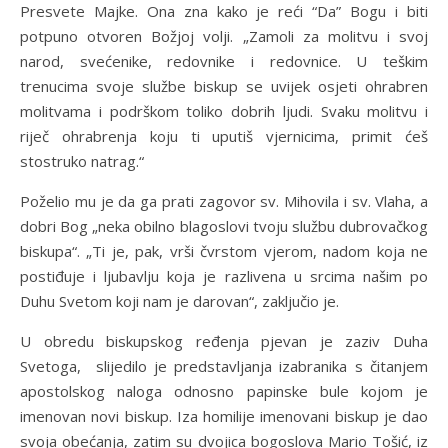
Presvete Majke. Ona zna kako je reći “Da” Bogu i biti
potpuno otvoren Božjoj volji. „Zamoli za molitvu i svoj
narod, svećenike, redovnike i redovnice. U teškim
trenucima svoje službe biskup se uvijek osjeti ohrabren
molitvama i podrškom toliko dobrih ljudi. Svaku molitvu i
riječ ohrabrenja koju ti uputiš vjernicima, primit ćeš
stostruko natrag.“
Poželio mu je da ga prati zagovor sv. Mihovila i sv. Vlaha, a
dobri Bog „neka obilno blagoslovi tvoju službu dubrovačkog
biskupa“. „Ti je, pak, vrši čvrstom vjerom, nadom koja ne
postiđuje i ljubavlju koja je razlivena u srcima našim po
Duhu Svetom koji nam je darovan“, zaključio je.
U obredu biskupskog ređenja pjevan je zaziv Duha
Svetoga, slijedilo je predstavljanja izabranika s čitanjem
apostolskog naloga odnosno papinske bule kojom je
imenovan novi biskup. Iza homilije imenovani biskup je dao
svoja obećanja, zatim su dvojica bogoslova Mario Tošić, iz