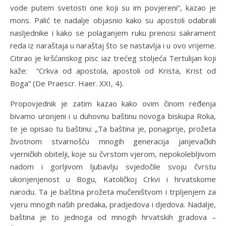
vode putem svetosti one koji su im povjereni“, kazao je
mons. Palić te nadalje objasnio kako su apostoli odabrali
nasljednike i kako se polaganjem ruku prenosi sakrament
reda iz naraštaja u naraštaj što se nastavlja i u ovo vrijeme.
Citirao je kršćanskog pisc iaz trećeg stoljeća Tertulijan koji
kaže: “Crkva od apostola, apostoli od Krista, Krist od
Boga” (De Praescr. Haer. XXI, 4).
Propovjednik je zatim kazao kako ovim činom ređenja
bivamo uronjeni i u duhovnu baštinu novoga biskupa Roka,
te je opisao tu baštinu: „Ta baština je, ponajprije, prožeta
životnom stvarnošću mnogih generacija janjevačkih
vjerničkih obitelji, koje su čvrstom vjerom, nepokolebljivom
nadom i gorljivom ljubavlju svjedočile svoju čvrstu
ukorijenjenost u Bogu, Katoličkoj Crkvi i hrvatskome
narodu. Ta je baština prožeta mučeništvom i trpljenjem za
vjeru mnogih naših predaka, pradjedova i djedova. Nadalje,
baština je to jednoga od mnogih hrvatskih gradova –