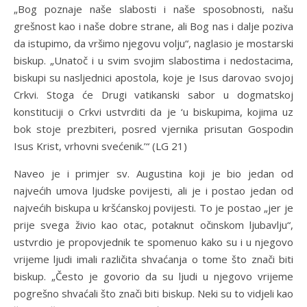
„Bog poznaje naše slabosti i naše sposobnosti, našu
grešnost kao i naše dobre strane, ali Bog nas i dalje poziva
da istupimo, da vršimo njegovu volju“, naglasio je mostarski
biskup. „Unatoč i u svim svojim slabostima i nedostacima,
biskupi su nasljednici apostola, koje je Isus darovao svojoj
Crkvi. Stoga će Drugi vatikanski sabor u dogmatskoj
konstituciji o Crkvi ustvrditi da je ‘u biskupima, kojima uz
bok stoje prezbiteri, posred vjernika prisutan Gospodin
Isus Krist, vrhovni svećenik.’“ (LG 21)
Naveo je i primjer sv. Augustina koji je bio jedan od
najvećih umova ljudske povijesti, ali je i postao jedan od
najvećih biskupa u kršćanskoj povijesti. To je postao „jer je
prije svega živio kao otac, potaknut očinskom ljubavlju“,
ustvrdio je propovjednik te spomenuo kako su i u njegovo
vrijeme ljudi imali različita shvaćanja o tome što znači biti
biskup. „Često je govorio da su ljudi u njegovo vrijeme
pogrešno shvaćali što znači biti biskup. Neki su to vidjeli kao