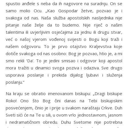
spustio anđele s neba da ih nagovore na suradnju. On se
samo molio Ocu. „Kao Gospodar žetve, pozvao je i
svakoga od nas. Naša služba apostolskih nasljednika nije
pitanje naše želje da to budemo. Nije riječ o našim
talentima ili uvjerljivim osjećajima za jednu ili drugu stvar,
već o našoj vjerom vođenoj svijesti o Bogu koji traži i
našem odgovoru. To je prvo otajstvo Kraljevstva koje
dotiče svakoga od nas osobno: Bog je pozvao, htio je, a mi
smo rekli ‘Da’. To je jedini smisao i odgovor koji apostol
mora tražiti u dinamici svoga poziva i odaziva. Sve drugo
usporava poslanje i prekida dijalog ljubavi i služenja
poslanju.“
Na kraju se obratio imenovanom biskupu: „Dragi biskupe
Roko! Ono što Bog čini danas na Tebi biskupskim
posvećenjem, činio je i prije u svakom naraštaju Crkve. Duh
Sveti sići će na Te u sili, u ovom vrlo jednostavnom, jasnom
i nedramatičnom obredu. Duhu Svetome nije potrebna