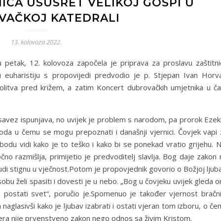
CA USUSRET VELIKOJ GOSPI U
VAČKOJ KATEDRALI
13. kolovoza 2022.
etak, 12. kolovoza započela je priprava za proslavu zaštitni
 euharistiju s propovijedi predvodio je p. Stjepan Ivan Horva
molitva pred križem, a zatim Koncert dubrovačkih umjetnika u ča
avez ispunjava, no uvijek je problem s narodom, pa prorok Ezeki
oda u čemu se mogu prepoznati i današnji vjernici. Čovjek vapi 
bodu vidi kako je to teško i kako bi se ponekad vratio grijehu. 
no razmišlja, primijetio je predvoditelj slavlja. Bog daje zakon
judi stignu u vječnost.Potom je propovjednik govorio o Božjoj ljub
bu želi spasiti i dovesti je u nebo. „Bog u čovjeku uvijek gleda 
postati svet“, poručio je.Spomenuo je također vjernost bračn
aglasivši kako je ljubav izabrati i ostati vjeran tom izboru, o č
 vjera nije prvenstveno zakon nego odnos sa živim Kristom.