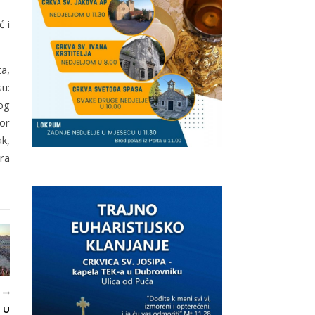
ć i
ta,
u:
og
or
ak,
ra
E
 U