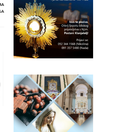
MA
GA