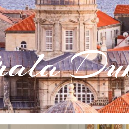
rala Dub