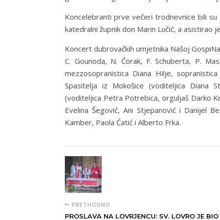
Koncelebranti prve večeri trodnevnice bili su
katedralni župnik don Marin Lučić, a asistirao 
Koncert dubrovačkih umjetnika Našoj GospiNa k
C. Gounoda, N. Ćorak, F. Schuberta, P. Mascag
mezzosopranistica Diana Hilje, sopranistica
Spasitelja iz Mokošice (voditeljica Diana S
(voditeljica Petra Potrebica, orguljaš Darko Kr
Evelina Šegović, Ani Stjepanović i Danijel 
Kamber, Paola Ćatić i Alberto Frka.
PRETHODNO
PROSLAVA NA LOVRJENCU: SV. LOVRO JE BIO