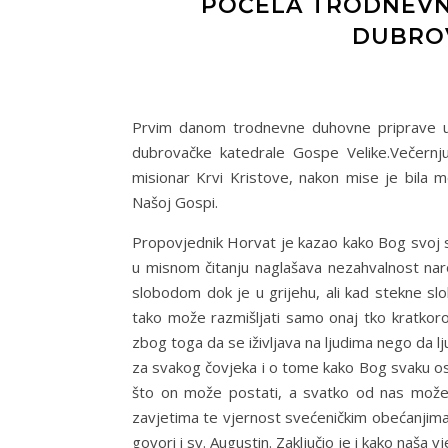
POČELA TRODNEVNI
DUBRO
Prvim danom trodnevne duhovne priprave u p
dubrovačke katedrale Gospe Velike.Večernju
misionar Krvi Kristove, nakon mise je bila 
Našoj Gospi.
Propovjednik Horvat je kazao kako Bog svoj s
u misnom čitanju naglašava nezahvalnost nar
slobodom dok je u grijehu, ali kad stekne slo
tako može razmišljati samo onaj tko kratkoroč
zbog toga da se iživljava na ljudima nego da l
za svakog čovjeka i o tome kako Bog svaku oso
što on može postati, a svatko od nas može 
zavjetima te vjernost svećeničkim obećanjima n
govori i sv. Augustin. Zaključio je i kako naša