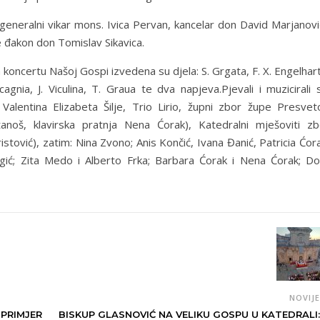
 generalni vikar mons. Ivica Pervan, kancelar don David Marjanovi
je đakon don Tomislav Sikavica.
oncertu Našoj Gospi izvedena su djela: S. Grgata, F. X. Engelhar
nia, J. Viculina, T. Graua te dva napjeva.Pjevali i muzicirali s
 Valentina Elizabeta Šilje, Trio Lirio, župni zbor župe Presvet
tanoš, klavirska pratnja Nena Ćorak), Katedralni mješoviti zb
istović), zatim: Nina Zvono; Anis Končić, Ivana Đanić, Patricia Ćor
Begić; Zita Medo i Alberto Frka; Barbara Ćorak i Nena Ćorak; Do
NOVIJ
 PRIMJER
BISKUP GLASNOVIĆ NA VELIKU GOSPU U KATEDRALI: