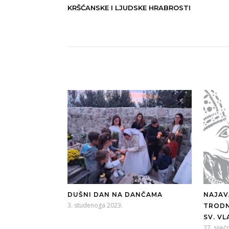
KRŠĆANSKE I LJUDSKE HRABROSTI
DUŠNI DAN NA DANČAMA
NAJAVA:
3. studenoga 2023.
TRODN
SV. V
27. siječ