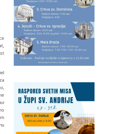
ce
t,
st
el
za
No,
 ne
avi
ono
im
emu