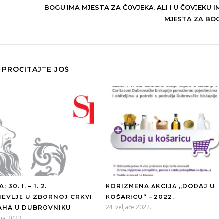
BOGU IMA MJESTA ZA ČOVJEKA, ALI I U ČOVJEKU I
MJESTA ZA BO
PROČITAJTE JOŠ
 30. 1. – 1. 2.
KORIZMENA AKCIJA „DODAJ U
EVLJE U ZBORNOJ CRKVI
KOŠARICU“ – 2022.
24. veljače 2022.
LAHA U DUBROVNIKU
nja 2023.